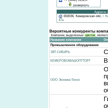
+7 (3842) 313257
развернуть
Адреса (
650036
,
Кемеровская обл
,
г. 
47а
Вероятные конкуренты компа
Компании, выделенные
цветом
, являют
Название компании
Оп
Промышленное оборудование
С
ЗВТ-СИБИРЬ
В
КЕМЕРОВОМАШОПТТОРГ
О
п
ООО Эконика-Техно
в
о
Г
о