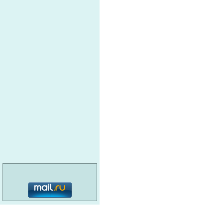
м
О
ПРОМЭНЕРГОКОМПЛЕКТ
п
У
СИБСТАЛЬ
О
КОРМЗ
н
Д
СИБЭЛЕКТРОМАШ
О
ГОРНЫЙ ИНСТРУМЕНТ
ш
О
АРСИЛ
Т
РАЗНОБЫТ
п
О
КОМПЛЕКТ-СЕРВИС
категория: 16+