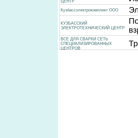
ЦЕНТР
Эл
Кузбассэлектрокомплект ООО
По
КУЗБАССКИЙ
ЭЛЕКТРОТЕХНИЧЕСКИЙ ЦЕНТР
вз
ВСЕ ДЛЯ СВАРКИ СЕТЬ
Тр
СПЕЦИАЛИЗИРОВАННЫХ
ЦЕНТРОВ
Сч
Электрика
Об
КузбассЭнергоСнабКомплект
Эл
ДОМАШНИЕ РАБОТЫ
Ус
Синтез-Электро
ко
Ремонт спец. техники
Об
ДОСКО
Ш
Об