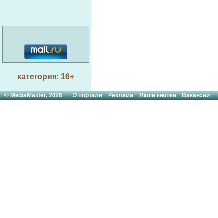
Об
СИБИРЬ КУЗБАСС
во
ЮРГИНСКИЙ
Об
МАШИНОСТРОИТЕЛЬНЫЙЗАВОД
ЭС ЭМ СИ ПНЕМАТИК
Об
ПРЕДСТАВИТЕЛЬСТВО В
Г.НОВОКУЗНЕЦКЕ
Об
категория: 16+
АЛЬФА ТРЭНД
Пр
© MediaMaster, 2026
О портале
ЗАВОД ПРОИЗВОДСТВЕННОГО
Реклама
Наши кнопки
Вакансии
ОБОРУДОВАНИЯ И
ша
КОМПЛЕКТАЦИИ
Аг
ЗАО ТСТ
Св
Промэнергокомплект, ООО
Ко
те
Углесбыт Беловоуголь
Об
Ст
Опт-Центр, ЗАО