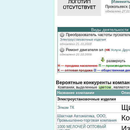
(Изменит
Прокопьевск 
обновлено 27.01
Виды деятельности 
Преобразователь частоты пускател
Электроустановочные изделия
обновлено 21.10.2009
Ремонт двигателя эл
(
Н
К
Услуги. Друг
обновлено 21.10.2009
развернуть
Н — продажа населению
П — производител
К — оптовая продажа
О — общественная де
Вероятные конкуренты компан
Компании, выделенные
цветом
, являютс
Название компании
Опис
Электроустановочные изделия
Щи
Элком ТК
Шахтная Автоматика, ООО,
Ко
Промышленно-торговая компания
1000 МЕЛОЧЕЙ ОПТОВЫЙ
Из