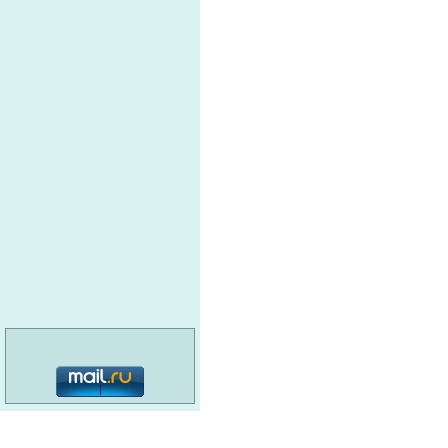
КИСЕЛЕВСКИЙ ЦЕНТР
К
ЭНЕРГОМЕХАНИЧЕСКОГО
МАШИНОСТРОЕНИЯ
Т
ЭНЕРГЕТИК
О
АГНКС-1
г
Д
СИБЭТАЛОН
Д
ПРОМТЕХОБОРУДОВАНИЕ
Г
ЗАВОД ПО РЕМОНТУ
МЕТАЛЛУРГИЧ.ОБОРУД.
о
О
АЛЬЯНС-СЕРВИС
м
О
ПРОМЭНЕРГОКОМПЛЕКТ
п
категория: 16+