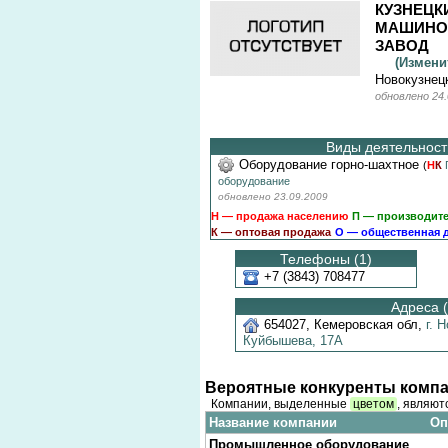
КУЗНЕЦК
МАШИНО
ЗАВОД
(Измен
Новокузнецк
обновлено 24.
Виды деятельности
Оборудование горно-шахтное
(
Н
К
оборудование
обновлено 23.09.2009
Н — продажа населению
П — производит
К — оптовая продажа
О — общественная 
Телефоны (1)
+7 (3843) 708477
Адреса (
654027
,
Кемеровская обл
,
г. 
Куйбышева,
17А
Вероятные конкуренты компа
Компании, выделенные
цветом
, являют
Название компании
Оп
Промышленное оборудование