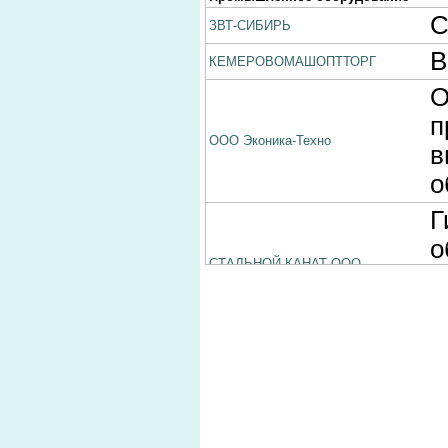
С
ЗВТ-СИБИРЬ
В
КЕМЕРОВОМАШОПТТОРГ
О
п
ООО Эконика-Техно
в
о
Г
о
СТАЛЬНОЙ КАНАТ ООО
п
о
О
ФАЛАР ФИРМА
п
г
о