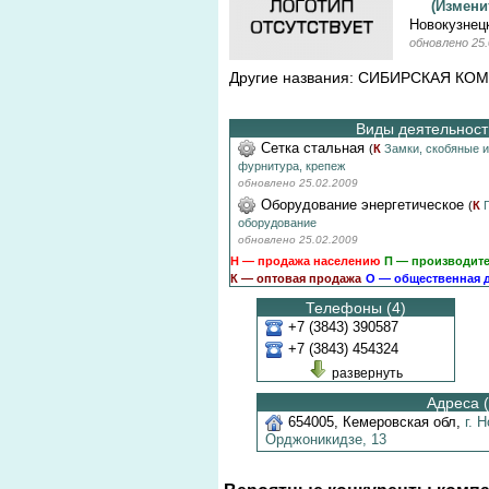
(Измен
Новокузнецк
обновлено 25.
Другие названия: СИБИРСКАЯ КО
Виды деятельности
Сетка стальная
(
К
Замки, скобяные и
фурнитура, крепеж
обновлено 25.02.2009
Оборудование энергетическое
(
К
оборудование
обновлено 25.02.2009
Н — продажа населению
П — производит
К — оптовая продажа
О — общественная 
Телефоны (4)
+7 (3843) 390587
+7 (3843) 454324
развернуть
Адреса (
654005
,
Кемеровская обл
,
г. 
Орджоникидзе,
13