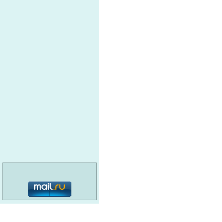
О
Шахтная Автоматика, ООО,
Промышленно-торговая компания
п
А
ЭЛЕКТРОПРОМ
А
У
ТРАНССИБУГОЛЬ
с
О
ВСЕ ДЛЯ СВАРКИ
Ж
а
к
ТЕНРОСИБ
п
и
П
категория: 16+
СевКузМаш
к