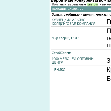
Вероятные конкуренты компа
Компании, выделенные
цветом
, являют
Название компании
Оп
Замки, скобяные изделия, метизы, 
КУЗНЕЦКИЙ АЛЬЯНС
Г
ХОЛДИНГОВАЯ КОМПАНИЯ
П
г
Мир сварки, ООО
ш
СтройСервис
1000 МЕЛОЧЕЙ ОПТОВЫЙ
З
ЦЕНТР
К
ФЕНИКС
Б
КАЛИНА СЕРВИС
ш
А
б
г