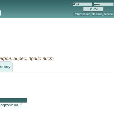
Регистрация
Забыли_пароль
он, адрес, прайс-лист
фирму
ноармейская,
3