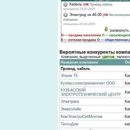
Кабель
(
Н
К
Провод, кабель
обновлено 25.02.2009
Электрод ок-46.00
(
Н
К
Металлопрока
порошках
обновлено 25.02.2009
развернуть
Н — продажа населению
П — производит
К — оптовая продажа
О — общественная 
Вероятные конкуренты компа
Компании, выделенные
цветом
, являют
Название компании
Оп
Провод, кабель
Элком ТК
Ка
Кузбассэлектрокомплект ООО
Ка
КУЗБАССКИЙ
Ка
ЭЛЕКТРОТЕХНИЧЕСКИЙ ЦЕНТР
Электрика
Ка
Энерголайн
Ка
КемЭлектроСибМонтаж
Ка
ТеплоДом
ка