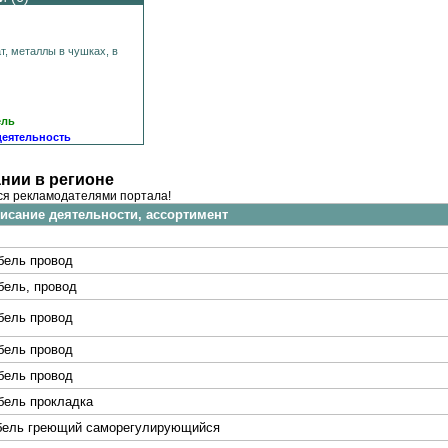
т, металлы в чушках, в
ель
деятельность
нии в регионе
ся рекламодателями портала!
исание деятельности, ассортимент
бель провод
бель, провод
бель провод
бель провод
бель провод
бель прокладка
бель греющий саморегулирующийся