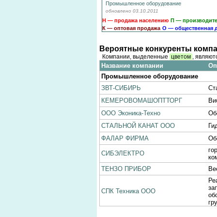
Промышленное оборудование
обновлено 03.10.2011
Н — продажа населению
П — производит
К — оптовая продажа
О — общественная 
Вероятные конкуренты компа
Компании, выделенные
цветом
, являют
Название компании
Оп
Промышленное оборудование
ЗВТ-СИБИРЬ
Ст
КЕМЕРОВОМАШОПТТОРГ
Ви
ООО Эконика-Техно
Об
СТАЛЬНОЙ КАНАТ ООО
Ги
ФАЛАР ФИРМА
Об
го
СИБЭЛЕКТРО
ко
ТЕНЗО ПРИБОР
Ве
Ре
за
СПК Техника ООО
об
гр
ТЕПЛОЗОЛ
Об