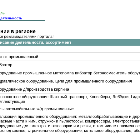
ель
деятельность
нии в регионе
ся рекламодателями портала!
исание деятельности, ассортимент
анок промышленный
братор
орудование промышленное мотопомпа вибратор бетоносмеситель обору
дравлическое оборудование, цепи для промышленного оборудования
орудование д/производства кирпича
рношахтное оборудование:Шахтный транспорт, Конвейеры, Лебёдки, Гидр
мплектующие
сы автомобильные ж/д промышленные
ализация промышленного оборудования: металлообрабатывающие и дере
пасные части к ним, стружко- и пылеотсосы, компрессоры, электростанци
орудование для электро- и газосварки и и резки, в том числе плазменно
узоподъемное, строительное оборудование, котельное оборудование, об
орудование д/произ-ва поролона