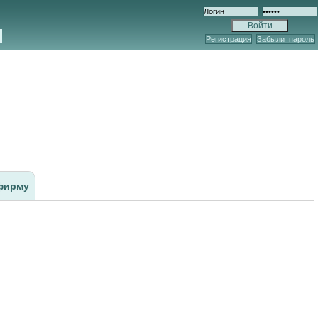
Регистрация
Забыли_пароль
фирму