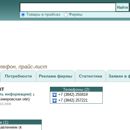
Товары в прайсах
Фирмы
елефон, прайс-лист
Потребности
Реклама фирмы
Статистика
Заявки в 
ЫТ
Телефоны (2)
ить информацию)
г.
+7 (3842) 255819
Кемеровская обл)
+7 (3842) 257221
02.2009
 (1)
давлением
(
К