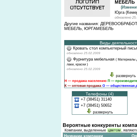
МЕБЕЛЬ
(Измен
Юрга (Кеме
обновлено 25.
Другие названия: ДЕРЕВООБРАБО
МЕБЕЛЬ, ЮРГАМЕБЕЛЬ
Виды деятельности
Кровать стол компьютерный пис
обновлено 25.02.2009
Фурнитура мебельная
(
Материалы 
лаки, краски
)
обновлено 25.02.2009
развернуть
Н — продажа населению
П — производит
К — оптовая продажа
О — общественная 
Телефоны (4)
+7 (38451) 31140
+7 (38451) 50652
развернуть
Вероятные конкуренты компа
Компании, выделенные
цветом
, являют
Название компании
Оп