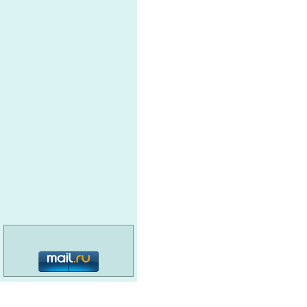
СПЕЦИАЛИЗИРОВАННЫХ
с
ЦЕНТРОВ
О
ГорШахтоКомплект
К
СИБИРЬ
ж
С
ГРАНИТ
с
О
РУСАЛ
В
ВЕСЫ ТД
О
ИНТ
Н
GRUNDFOS
Э
Энерголайн
КИСЕЛЕВСКИЙ ЦЕНТР
К
ЭНЕРГОМЕХАНИЧЕСКОГО
МАШИНОСТРОЕНИЯ
категория: 16+