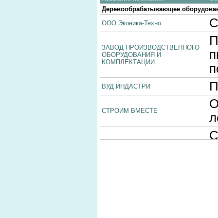
Деревообрабатывающее оборудова
С
ООО Эконика-Техно
П
ЗАВОД ПРОИЗВОДСТВЕННОГО
п
ОБОРУДОВАНИЯ И
КОМПЛЕКТАЦИИ
п
П
ВУД ИНДАСТРИ
О
СТРОИМ ВМЕСТЕ
л
С
ГРУППА КОМПАНИЙ ЭКСКЛЮЗИВ
д
ЛЕС СЕРВИС
с
С
ПРОМСНАБ
Промышленное оборудование
С
ЗВТ-СИБИРЬ