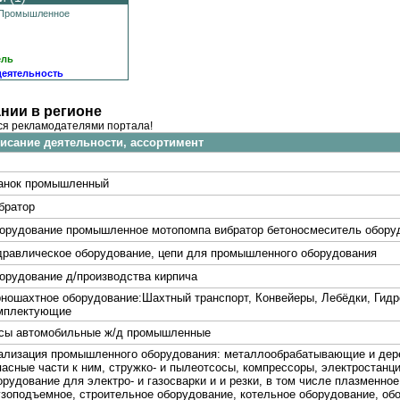
Промышленное
ель
деятельность
нии в регионе
ся рекламодателями портала!
исание деятельности, ассортимент
анок промышленный
братор
орудование промышленное мотопомпа вибратор бетоносмеситель обору
дравлическое оборудование, цепи для промышленного оборудования
орудование д/производства кирпича
рношахтное оборудование:Шахтный транспорт, Конвейеры, Лебёдки, Гидр
мплектующие
сы автомобильные ж/д промышленные
ализация промышленного оборудования: металлообрабатывающие и дере
пасные части к ним, стружко- и пылеотсосы, компрессоры, электростанци
орудование для электро- и газосварки и и резки, в том числе плазменно
узоподъемное, строительное оборудование, котельное оборудование, об