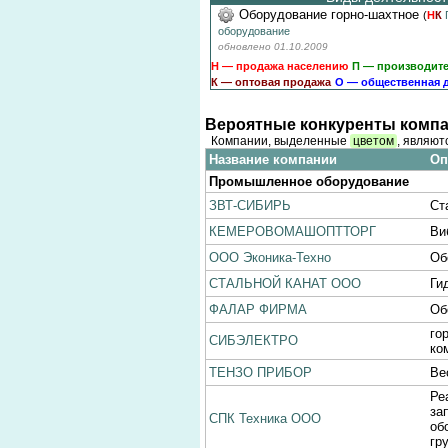
Оборудование горно-шахтное
(
Н
К
оборудование
обновлено 01.10.2009
Н — продажа населению
П — производит
К — оптовая продажа
О — общественная 
Вероятные конкуренты компа
Компании, выделенные
цветом
, являют
Название компании
Оп
Промышленное оборудование
ЗВТ-СИБИРЬ
Ст
КЕМЕРОВОМАШОПТТОРГ
Ви
ООО Эконика-Техно
Об
СТАЛЬНОЙ КАНАТ ООО
Ги
ФАЛАР ФИРМА
Об
го
СИБЭЛЕКТРО
ко
ТЕНЗО ПРИБОР
Ве
Ре
за
СПК Техника ООО
об
гр