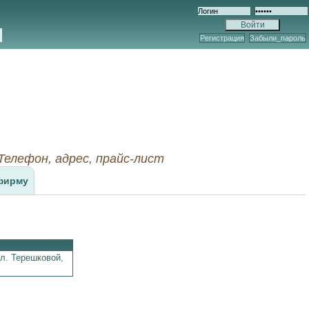
Регистрация
Забыли_пароль
ефон, адрес, прайс-лист
фирму
л. Терешковой,