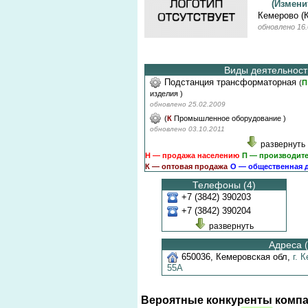
(Измен
Кемерово (
обновлено 16.
Виды деятельности
Подстанция трансформаторная
(
П
изделия
)
обновлено 25.02.2009
(
К
Промышленное оборудование
)
обновлено 03.10.2011
развернуть
Н — продажа населению
П — производит
К — оптовая продажа
О — общественная 
Телефоны (4)
+7 (3842) 390203
+7 (3842) 390204
развернуть
Адреса (
650036
,
Кемеровская обл
,
г. 
55А
Вероятные конкуренты компа