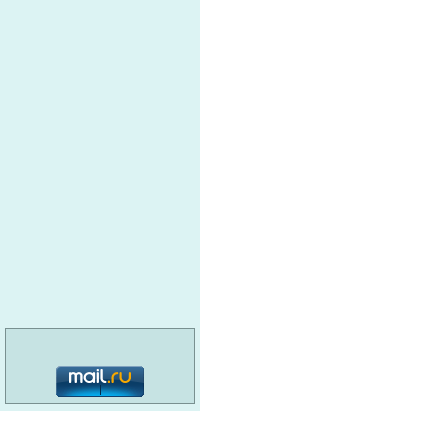
О
РУСАЛ
В
ВЕСЫ ТД
О
ИНТ
Н
GRUNDFOS
Э
Энерголайн
КИСЕЛЕВСКИЙ ЦЕНТР
К
ЭНЕРГОМЕХАНИЧЕСКОГО
МАШИНОСТРОЕНИЯ
Т
ЭНЕРГЕТИК
О
АГНКС-1
г
Д
СИБЭТАЛОН
Д
ПРОМТЕХОБОРУДОВАНИЕ
Г
категория: 16+
ЗАВОД ПО РЕМОНТУ