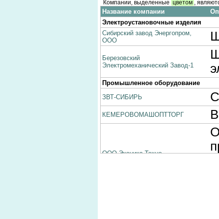
Компании, выделенные
цветом
, являют
Название компании
Оп
Электроустановочные изделия
Сибирский завод Энергопром,
Ш
ООО
Щ
Березовский
Электромеханический Завод-1
э
Промышленное оборудование
С
ЗВТ-СИБИРЬ
В
КЕМЕРОВОМАШОПТТОРГ
О
п
ООО Эконика-Техно
в
о
Г
о
СТАЛЬНОЙ КАНАТ ООО