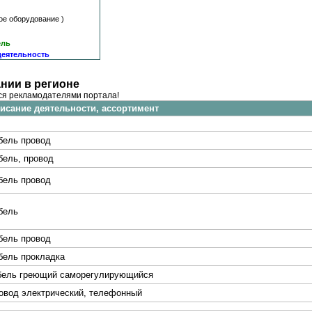
е оборудование
)
ель
деятельность
нии в регионе
ся рекламодателями портала!
исание деятельности, ассортимент
бель провод
бель, провод
бель провод
бель
бель провод
бель прокладка
бель греющий саморегулирующийся
овод электрический, телефонный