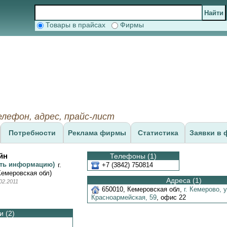
Товары в прайсах
Фирмы
елефон, адрес, прайс-лист
Потребности
Реклама фирмы
Статистика
Заявки в 
йн
Телефоны (1)
ить информацию)
г.
+7 (3842) 750814
Кемеровская обл)
Адреса (1)
02.2011
650010
,
Кемеровская обл
,
г. Кемерово,
у
Красноармейская,
59
,
офис 22
 (2)