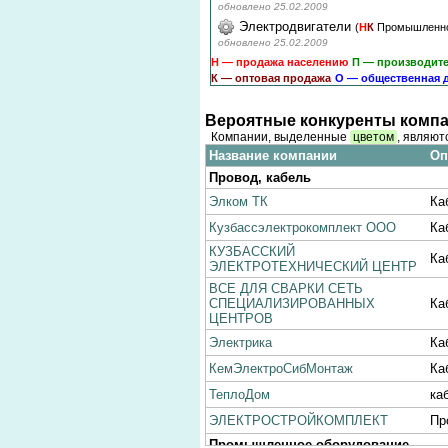
обновлено 25.02.2009
Электродвигатели
(
Н
К
Промышленно
обновлено 25.02.2009
Н — продажа населению
П — производит
К — оптовая продажа
О — общественная 
Вероятные конкуренты компа
Компании, выделенные
цветом
, являют
Название компании
Оп
Провод, кабель
Элком ТК
Ка
Кузбассэлектрокомплект ООО
Ка
КУЗБАССКИЙ
Ка
ЭЛЕКТРОТЕХНИЧЕСКИЙ ЦЕНТР
ВСЕ ДЛЯ СВАРКИ СЕТЬ
СПЕЦИАЛИЗИРОВАННЫХ
Ка
ЦЕНТРОВ
Электрика
Ка
КемЭлектроСибМонтаж
Ка
ТеплоДом
ка
ЭЛЕКТРОСТРОЙКОМПЛЕКТ
Пр
Промышленное оборудование