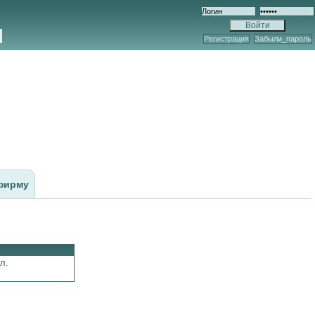
Регистрация
Забыли_пароль
фирму
л.