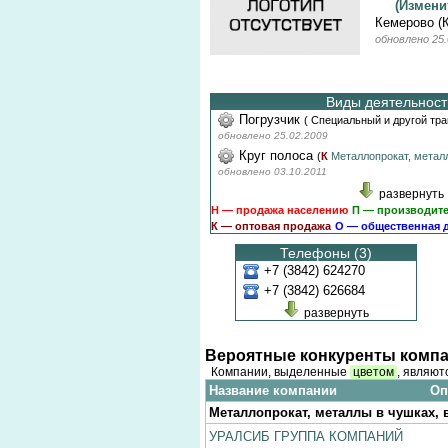
(Измен
Кемерово (
обновлено 25.
Виды деятельности
Погрузчик
(
Специальный и другой тр
обновлено 25.02.2009
Круг полоса
(
К
Металлопрокат, метал
обновлено 03.10.2011
развернуть
Н — продажа населению
П — производит
К — оптовая продажа
О — общественная 
Телефоны (3)
+7 (3842) 624270
+7 (3842) 626684
развернуть
Вероятные конкуренты компа
Компании, выделенные
цветом
, являют
Название компании
Оп
Металлопрокат, металлы в чушках, 
УРАЛСИБ ГРУППА КОМПАНИЙ