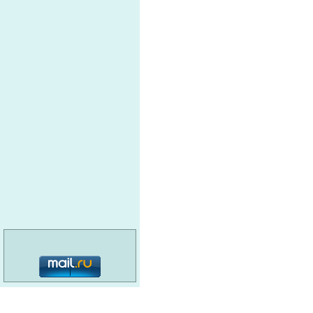
м
с
П
Сталь ЕА НК
м
Л
ЗАКРОМА РОДИНЫ
М
ЮНИТРЕЙД
М
ПРОМСНАБ
ц
РАДУГА ТОРГОВЫЙ ДОМ
П
Автовокзал
К
СТАЛЬНОЙ КАНАТ
d
ГУРЬЕВСКИЙ
МЕТАЛЛУРГИЧЕСКИЙ ЗАВОД
категория: 16+
СИБПРОМТЕХ