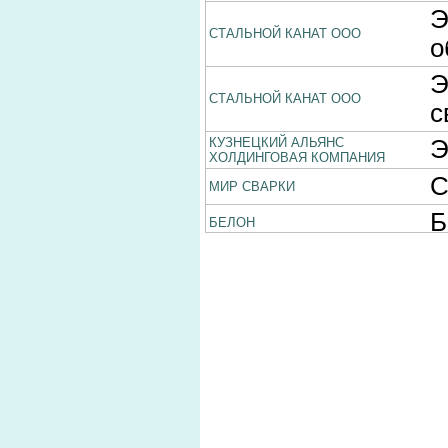
Э
СТАЛЬНОЙ КАНАТ ООО
о
Э
СТАЛЬНОЙ КАНАТ ООО
с
КУЗНЕЦКИЙ АЛЬЯНС
Э
ХОЛДИНГОВАЯ КОМПАНИЯ
С
МИР СВАРКИ
Б
БЕЛОН
П
э
Мир сварки, ООО
п
Э
Ати-Кузбасс, ООО
Л
ГРАНТ
КУЗБАССКАЯ СЫРЬЕВАЯ
КОМПАНИЯ