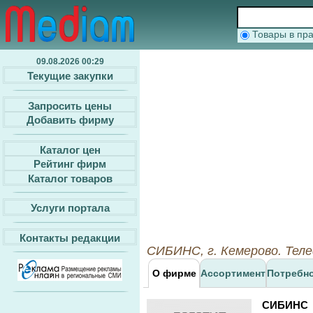
Товары в п
09.08.2026 00:29
Текущие закупки
Запросить цены
Добавить фирму
Каталог цен
Рейтинг фирм
Каталог товаров
Услуги портала
Контакты редакции
СИБИНС, г. Кемерово. Тел
О фирме
Ассортимент
Потребн
СИБИНС