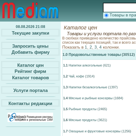
Товары в п
08.08.2026 21:08
Каталог цен
Текущие закупки
Товары и услуги портала по ра
В скобках приведено количество прайсов
список как текущих позиций, так и всего 
Запросить цены
Показать в
1
,
2
,
3
,
4
колонки.
Добавить фирму
1.0
Продовольственные товары
(30512)
Каталог цен
1.1
Напитки алкогольные
(621)
Рейтинг фирм
1.2
Чай, кофе
(1914)
Каталог товаров
1.3
Напитки безалкогольные
(1397)
Услуги портала
1.4
Мясные и рыбные консервы
(1684)
Контакты редакции
1.5
Рыбные продукты
(2465)
1.6
Мясные продукты
(3621)
1.7
Овощные и фруктовые консервы
(1256)