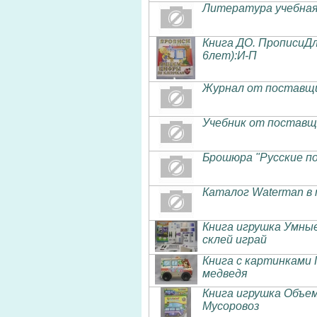
Литература учебна
Книга ДО. ПрописиД
6лет):И-П
Журнал от поставщи
Учебник от поставщ
Брошюра "Русские по
Каталог Waterman в 
Книга игрушка Умны
склей играй
Книга с картинками
медведя
Книга игрушка Объе
Мусоровоз