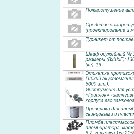
Пожаротушение авт
Средство пожаротуш
(проектирование и 
Турникет от постав
Шкаф оружейный № 1А
размеры (ВхШхГ): 130
(кг): 16
Этикетка противокраж
Гибкий акустомагни
5000 шт.).
Инструмент для уст
«Гриплок» - затягив
корпуса его замково
Проволока для пломб
свинцовыми и пласт
Пломба пластмассов
пломбиратора, матер
6,7, упаковка 1кг 21