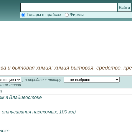
Товары в прайсах
Фирмы
а и бытовая химия: химия бытовая, средство, кр
, и перейти к товару:
отом товар...
69
м в Владивостоке
 отпугивания насекомых, 100 мл)
тске