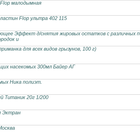
 Flop малодымная
пластин Flop ультра 402 115
ющее Эффект д/снятия жировых остатков с различных пов
ородок и
риманка для всех видов грызунов, 100 г)
их насекомых 300мл Байер АГ
мых Ника полиэт.
й Титаник 20г 1/200
я Эктран
Москва