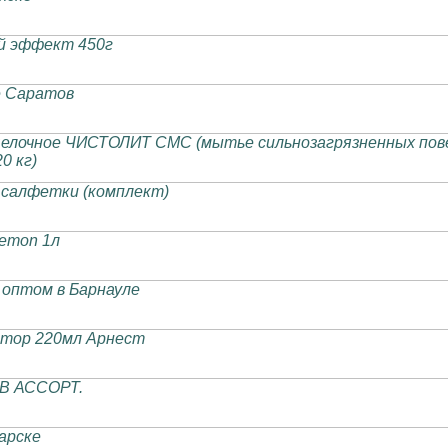
й эффект 450г
е Саратов
лочное ЧИСТОЛИТ СМС (мытье сильнозагрязненных пове
0 кг)
, салфетки (комплект)
emon 1л
оптом в Барнауле
ктор 220мл Арнест
 В АССОРТ.
арске