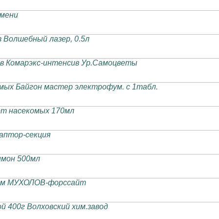
юмени
 Волшебный лазер, 0.5л
в Комарэкс-интенсив Ур.Самоцветы
мых Байгон мастер электрофум. с 1табл.
от насекомых 170мл
аптор-секция
имон 500мл
дом МУХОЛОВ-форссайт
 400г Волховский хим.завод