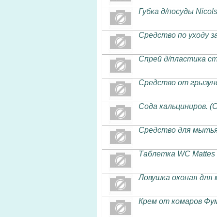
Губка д/посуды Nico
Средство по уходу з
Спрей д/пластика с
Средство от грызуно
Сода кальциниров. 
Средство для мытья 
Таблетка WC Mattes с
Ловушка оконая для
Крем от комаров Фу