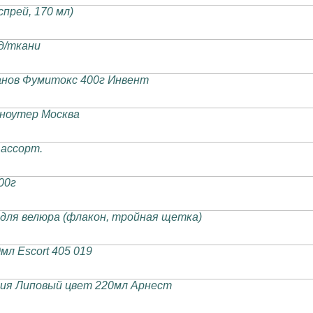
прей, 170 мл)
д/ткани
нов Фумитокс 400г Инвент
ноутер Москва
 ассорт.
00г
 для велюра (флакон, тройная щетка)
0мл Escort 405 019
ия Липовый цвет 220мл Арнест