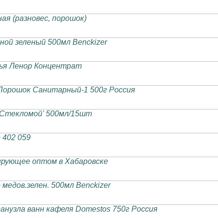
ая (разновес, порошок)
сной зеленый 500мл Benckizer
лья Ленор Концентрат
орошок Санитарный-1 500г Россия
Стекломой' 500мл/15шт
 402 059
рующее оптом в Хабаровске
едов.зелен. 500мл Benckizer
анузла ванн кафеля Domestos 750г Россия