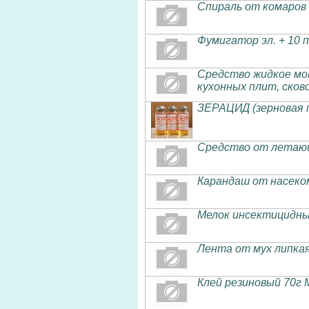
Спираль от комаров
Фумигатор эл. + 10 
Средство жидкое мо
кухонных плит, сков
ЗЕРАЦИД (зерновая п
Средство от летающ
Карандаш от насеко
Мелок инсектицидны
Лента от мух липка
Клей резиновый 70г 