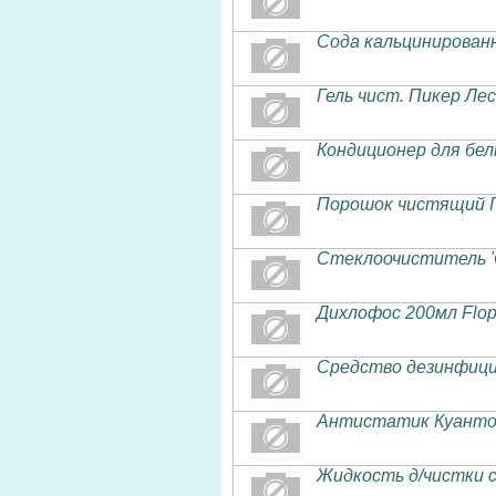
Сода кальцинированн
Гель чист. Пикер Ле
Кондиционер для бе
Порошок чистящий П
Стеклоочиститель '
Дихлофос 200мл Flop
Средство дезинфици
Антистатик Куанто м
Жидкость д/чистки с