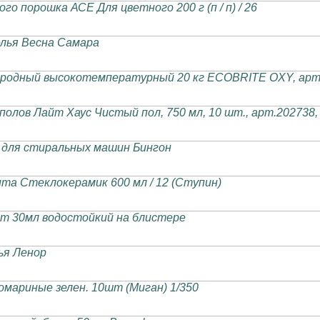
о порошка АСЕ Для цветного 200 г (п / п) / 26
елья Весна Самара
родный высокотемпературный 20 кг ECOBRITE OXY, арт.
олов Лайт Хаус Чистый пол, 750 мл, 10 шт., арт.202738,
 для стиральных машин Бингон
та Стеклокерамик 600 мл / 12 (Ступин)
кт 30мл водостойкий на блистере
ья Ленор
мариные зелен. 10шт (Миган) 1/350