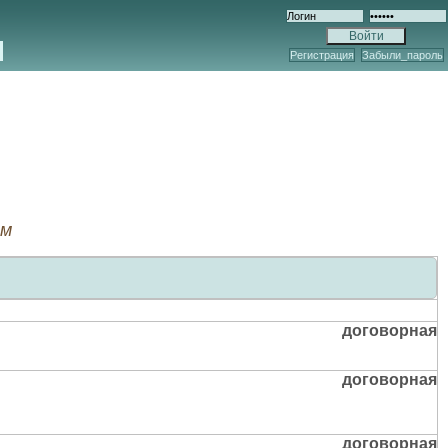
Регистрация
Забыли_пароль
ем
договорная
договорная
договорная