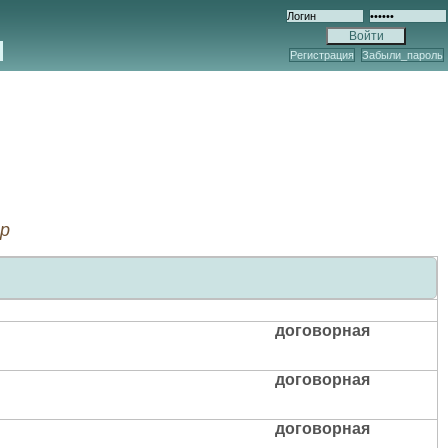
Регистрация
Забыли_пароль
ор
договорная
договорная
договорная