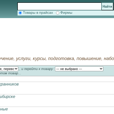
Товары в прайсах
Фирмы
учение, услуги, курсы, подготовка, повышение, наб
, и перейти к товару:
отом товар...
хранников
сибирске
ьные