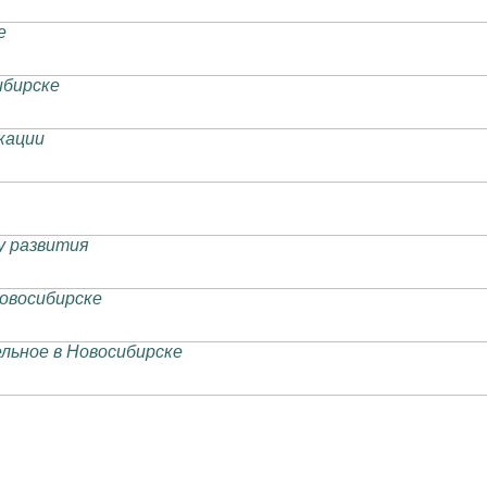
е
ибирске
кации
у развития
Новосибирске
льное в Новосибирске