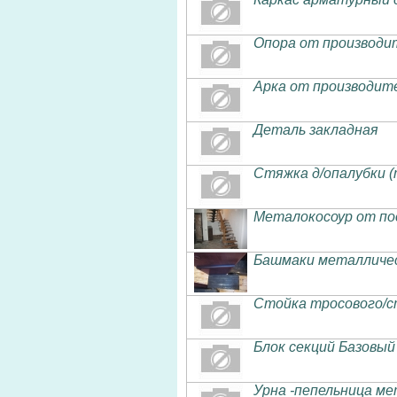
Опора от производи
Арка от производит
Деталь закладная
Стяжка д/опалубки (
Металокосоур от по
Башмаки металличе
Стойка тросового/с
Блок секций Базовы
Урна -пепельница м