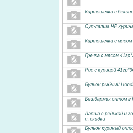
Картошечка с беконо
Суп-лапша ЧР куриная
Картошечка с мясом
Гречка с мясом 41гр
Рис с курицей 41гр*
Бульон рыбный Hondas
Бешбармак оптом в 
Лапша с редькой и го
п, скидки
Бульон куриный опто