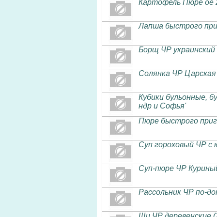
Картофель Пюре ое 
Лапша быстрого пр
Борщ ЧР украинский с
Солянка ЧР Царская 
Кубики бульонные, бул
ндр и Софья'
Пюре быстрого приг
Суп гороховый ЧР с 
Суп-пюре ЧР Куриный 
Рассольник ЧР по-до
Щи ЧР деревенские (2