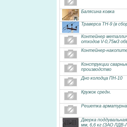
Балясина ковка
Траверса ТН-9 (в сбо
Контейнер металлич
отходов V-0,75м3 объ
Контейнер-накопител
Конструкции сварны
производство
Дно колодца ПН-10
Кружок средн.
Решетка арматурная
Дверка поддувальная
мм, 6,6 кг (ЗАО ЛДВ-