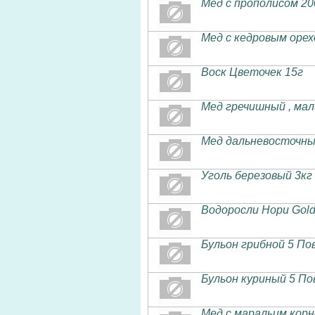
Мед с прополисом 20
Мед с кедровым орех
Воск Цветочек 15г
Мед гречишный , мал
Мед дальневосточный 
Уголь березовый 3кг
Водоросли Нори Gold 
Бульон грибной 5 По
Бульон куриный 5 По
Мед с маральим корн