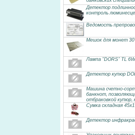
банковских специали
Детектор подлиннос
контроль люминесце
Ведомость препрово
Мешок для монет 30*
Лампа "DORS" TL 6W
Детектор купюр DO
Машина счетно-сорт
банкнот, позволяющи
отбраковкой купюр,
Сумка складная 45х
Детектор инфракрас
Упаковщик ленточны