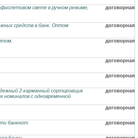
фиолетовом свете в ручном режиме,
договорная
жных средств в банк. Оптом
договорная
птом.
договорная
договорная
договорная
адежный 2-карманный сортировщик
договорная
ех номиналов с одновременной
договорная
сти банкнот
договорная
ов банкн.
договорная