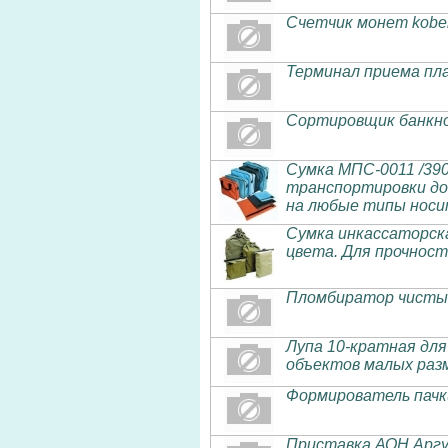
Счетчик монет kobel
Терминал приема пл
Сортировщик банкно
Сумка МПС-0011 /390
транспортировки до
на любые типы носи
Сумка инкассаторска
цвета. Для прочнос
Пломбиратор чисты
Лупа 10-кратная для
объектов малых pазм
Формирователь пачки
Приставка АОН Аргу