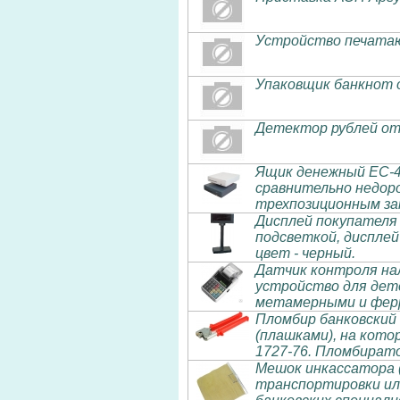
Устройство печатаю
Упаковщик банкнот 
Детектор рублей от
Ящик денежный EC-41
сравнительно недоро
трехпозиционным за
Дисплей покупателя 
подсветкой, дисплей
цвет - черный.
Датчик контроля на
устройство для дет
метамерными и фер
Пломбир банковский
(плашками), на кото
1727-76. Пломбирато
Мешок инкассатора (
транспортировки ил