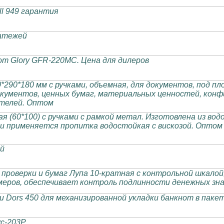
l 949 гарантия
атежей
т Glory GFR-220MC. Цена для дилеров
*290*180 мм с ручками, объемная, для документов, под пл
кументов, ценных бумаг, материальных ценностей, конф
телей. Оптом
я (60*100) с ручками с рамкой метал. Изготовлена из во
ти применяется пропитка водостойкая с вискозой. Оптом
й
 проверки и бумаг Лупа 10-кратная с контрольной шкалой
еpов, обеспечивает контpоль подлинности денежных знак
 Dors 450 для механизированной укладки банкнот в паке
с-203Р