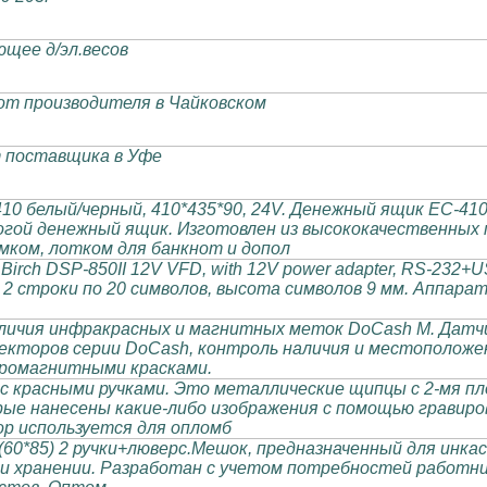
щее д/эл.весов
от производителя в Чайковском
 поставщика в Уфе
0 белый/черный, 410*435*90, 24V. Денежный ящик EC-410
гой денежный ящик. Изготовлен из высококачественных 
мком, лотком для банкнот и допол
Birch DSP-850II 12V VFD, with 12V power adapter, RS-232
 2 строки по 20 символов, высота символов 9 мм. Аппара
личия инфракрасных и магнитных меток DoCash M. Датч
екторов серии DoCash, контроль наличия и местоположен
ромагнитными красками.
 с красными ручками. Это металлические щипцы с 2-мя 
рые нанесены какие-либо изображения с помощью гравиро
р используется для опломб
60*85) 2 ручки+люверс.Мешок, предназначенный для инкас
и хранении. Разработан с учетом потребностей работни