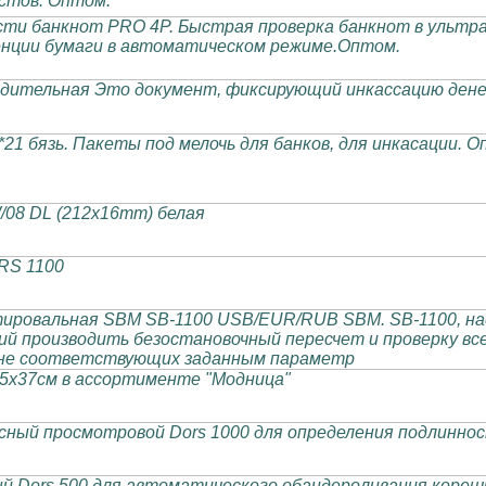
стов. Оптом.
ти банкнот PRO 4Р. Быстрая проверка банкнот в ультра
нции бумаги в автоматическом режиме.Оптом.
дительная Это документ, фиксирующий инкассацию дене
21 бязь. Пакеты под мелочь для банков, для инкасации. О
/08 DL (212х16mm) белая
RS 1100
ировальная SBM SB-1100 USB/EUR/RUB SBM. SB-1100, н
й производить безостановочный пересчет и проверку вс
 не соответствующих заданным параметр
15х37см в ассортименте "Модница"
ный просмотровой Dors 1000 для определения подлинно
й Dors 500 для автоматического обандероливания корешк