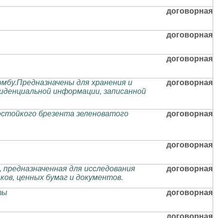
договорная
договорная
договорная
омбу.Предназначены для хранения и
договорная
иденциальной информации, записанной
достойкого брезента зеленоватого
договорная
договорная
, предназначенная для исследования
договорная
ов, ценных бyмаг и докyментов.
ты
договорная
договорная