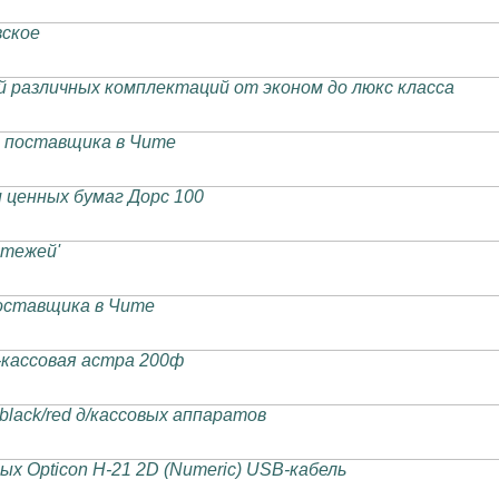
вское
 различных комплектаций от эконом до люкс класса
 поставщика в Чите
 ценных бумаг Дорс 100
атежей'
оставщика в Чите
кассовая астра 200ф
lack/red д/кассовых аппаратов
ых Opticon H-21 2D (Numeric) USB-кабель