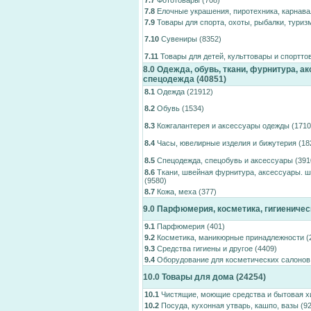
7.7
Фототовары
(708)
7.8
Елочные украшения, пиротехника, карнав
7.9
Товары для спорта, охоты, рыбалки, туриз
7.10
Сувениры
(8352)
7.11
Товары для детей, культтовары и спортто
8.0
Одежда, обувь, ткани, фурнитура, ак
спецодежда
(40851)
8.1
Одежда
(21912)
8.2
Обувь
(1534)
8.3
Кожгалантерея и аксессуары одежды
(1710
8.4
Часы, ювелирные изделия и бижутерия
(18
8.5
Спецодежда, спецобувь и аксессуары
(391
8.6
Ткани, швейная фурнитура, аксессуары. 
(9580)
8.7
Кожа, меха
(377)
9.0
Парфюмерия, косметика, гигиеничес
9.1
Парфюмерия
(401)
9.2
Косметика, маникюрные принадлежности
(
9.3
Средства гигиены и другое
(4409)
9.4
Оборудование для косметических салонов
10.0
Товары для дома
(24254)
10.1
Чистящие, моющие средства и бытовая 
10.2
Посуда, кухонная утварь, кашпо, вазы
(92