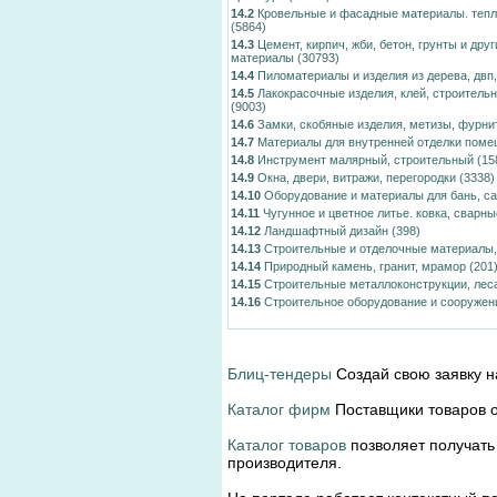
14.2
Кровельные и фасадные материалы. тепло
(5864)
14.3
Цемент, кирпич, жби, бетон, грунты и дру
материалы
(30793)
14.4
Пиломатериалы и изделия из дерева, двп
14.5
Лакокрасочные изделия, клей, строитель
(9003)
14.6
Замки, скобяные изделия, метизы, фурни
14.7
Материалы для внутренней отделки пом
14.8
Инструмент малярный, строительный
(15
14.9
Окна, двери, витражи, перегородки
(3338)
14.10
Оборудование и материалы для бань, са
14.11
Чугунное и цветное литье. ковка, сварн
14.12
Ландшафтный дизайн
(398)
14.13
Строительные и отделочные материалы,
14.14
Природный камень, гранит, мрамор
(201
14.15
Строительные металлоконструкции, лес
14.16
Строительное оборудование и сооружен
Блиц-тендеры
Создай свою заявку н
Каталог фирм
Поставщики товаров о
Каталог товаров
позволяет получать
производителя.