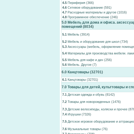
4.5
Периферия
(366)
4.6
Сетевое оборудование
(591)
4.7
Расходные материалы и другое
(1016)
4.8
Программное обеспечение
(246)
5.0
Мебель для дома и офиса. аксессу
помещений
(8034)
5.1
Мебель
(3914)
5.2
Мебель и оборудование для школ
(734)
5.3
Аксессуары (мебель, оформление помеще
5.4
Материалы для производства мебели. лаки
5.5
Мебель для кафе и дач
(256)
5.6
Мебель. Другое
(7)
6.0
Канцтовары
(32701)
6.1
Канцтовары
(32701)
7.0
Товары для детей, культтовары и с
7.1
Детская одежда и обувь
(8142)
7.2
Товары для новорожденных
(1476)
7.3
Детские велосипеды, коляски и прочее
(87
7.4
Игрушки
(7326)
7.5
Детское игровое оборудование и аттракци
7.6
Музыкальные товары
(76)