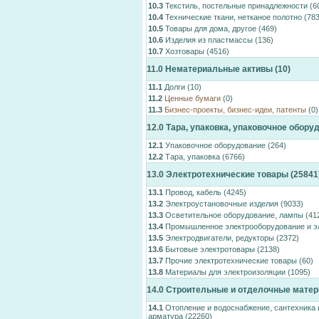
10.3
Текстиль, постельные принадлежности
(6
10.4
Технические ткани, нетканое полотно
(783
10.5
Товары для дома, другое
(469)
10.6
Изделия из пластмассы
(136)
10.7
Хозтовары
(4516)
11.0
Нематериальные активы
(10)
11.1
Долги
(10)
11.2
Ценные бумаги
(0)
11.3
Бизнес-проекты, бизнес-идеи, патенты
(0)
12.0
Тара, упаковка, упаковочное обору
12.1
Упаковочное оборудование
(264)
12.2
Тара, упаковка
(6766)
13.0
Электротехнические товары
(25841
13.1
Провод, кабель
(4245)
13.2
Электроустановочные изделия
(9033)
13.3
Осветительное оборудование, лампы
(41
13.4
Промышленное электрооборудование и э
13.5
Электродвигатели, редукторы
(2372)
13.6
Бытовые электротовары
(2138)
13.7
Прочие электротехнические товары
(60)
13.8
Материалы для электроизоляции
(1095)
14.0
Строительные и отделочные мате
14.1
Отопление и водоснабжение, сантехника 
арматура
(22260)