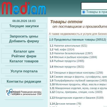
Товары в п
08.08.2026 18:03
Товары оптом
Текущие закупки
от поставщиков и производите
А также недвижимость и услуги для бизне
Запросить цены
1.0
Продовольственные товары
(30512)
Добавить фирму
1.1
Напитки алкогольные
(621)
1.2
Чай, кофе
(1914)
Каталог цен
1.3
Напитки безалкогольные
(1397)
Рейтинг фирм
1.4
Мясные и рыбные консервы
(1684)
Каталог товаров
1.5
Рыбные продукты
(2465)
1.6
Мясные продукты
(3621)
Услуги портала
1.7
Овощные и фруктовые консервы
(1256)
1.8
Свежие овощи и фрукты. сухофрукты, орех
1.9
Полуфабрикаты глубокой заморозки
(1483)
Контакты редакции
1.10
Молочные продукты, яйцо, масла и жиры
1.11
Макаронные изделия, мука, сахар и круп
1.12
Соусы, приправы, специи, соль
(1603)
1.13
Кондитерские изделия и бакалея
(5169)
1.14
Детское питание
(79)