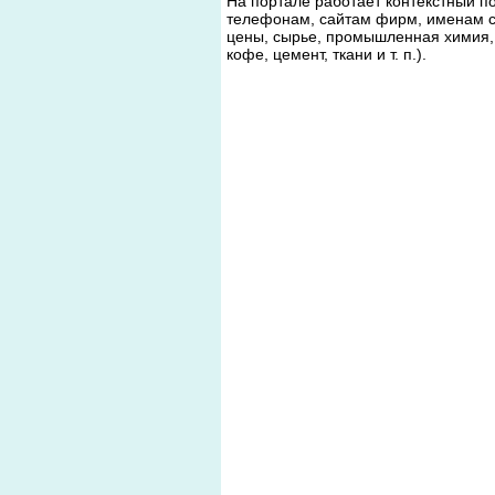
На портале работает контекстный п
телефонам, сайтам фирм, именам с
цены, сырье, промышленная химия, 
кофе, цемент, ткани и т. п.).