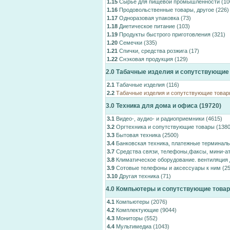
1.15
Сырье для пищевой промышленности
(10
1.16
Продовольственные товары, другое
(226)
1.17
Одноразовая упаковка
(73)
1.18
Диетическое питание
(103)
1.19
Продукты быстрого приготовления
(321)
1.20
Семечки
(335)
1.21
Спички, средства розжига
(17)
1.22
Снэковая продукция
(129)
2.0
Табачные изделия и сопутствующие
2.1
Табачные изделия
(116)
2.2
Табачные изделия и сопутствующие товар
3.0
Техника для дома и офиса
(19720)
3.1
Видео-, аудио- и радиоприемники
(4615)
3.2
Оргтехника и сопутствующие товары
(1380
3.3
Бытовая техника
(2500)
3.4
Банковская техника, платежные терминал
3.7
Средства связи, телефоны,факсы, мини-а
3.8
Климатическое оборудование. вентиляция 
3.9
Сотовые телефоны и аксессуары к ним
(25
3.10
Другая техника
(71)
4.0
Компьютеры и сопутствующие това
4.1
Компьютеры
(2076)
4.2
Комплектующие
(9044)
4.3
Мониторы
(552)
4.4
Мультимедиа
(1043)