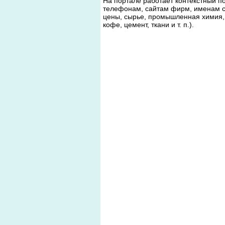
На портале работает контекстный п
телефонам, сайтам фирм, именам с
цены, сырье, промышленная химия, 
кофе, цемент, ткани и т. п.).