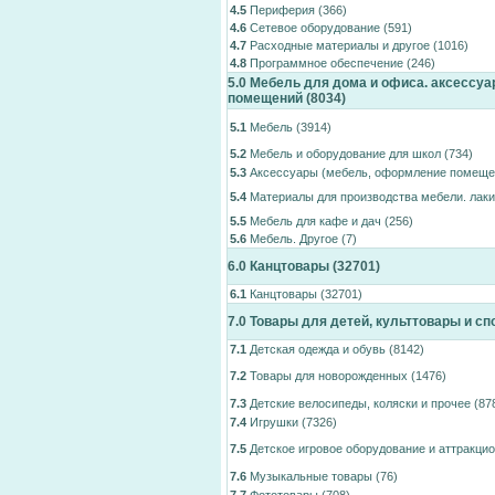
4.5
Периферия
(366)
4.6
Сетевое оборудование
(591)
4.7
Расходные материалы и другое
(1016)
4.8
Программное обеспечение
(246)
5.0
Мебель для дома и офиса. аксессу
помещений
(8034)
5.1
Мебель
(3914)
5.2
Мебель и оборудование для школ
(734)
5.3
Аксессуары (мебель, оформление помеще
5.4
Материалы для производства мебели. лаки
5.5
Мебель для кафе и дач
(256)
5.6
Мебель. Другое
(7)
6.0
Канцтовары
(32701)
6.1
Канцтовары
(32701)
7.0
Товары для детей, культтовары и с
7.1
Детская одежда и обувь
(8142)
7.2
Товары для новорожденных
(1476)
7.3
Детские велосипеды, коляски и прочее
(87
7.4
Игрушки
(7326)
7.5
Детское игровое оборудование и аттракци
7.6
Музыкальные товары
(76)