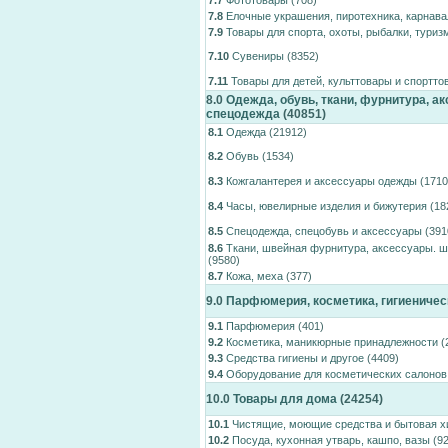
7.7
Фототовары
(708)
7.8
Елочные украшения, пиротехника, карнав
7.9
Товары для спорта, охоты, рыбалки, туриз
7.10
Сувениры
(8352)
7.11
Товары для детей, культтовары и спортто
8.0
Одежда, обувь, ткани, фурнитура, ак
спецодежда
(40851)
8.1
Одежда
(21912)
8.2
Обувь
(1534)
8.3
Кожгалантерея и аксессуары одежды
(1710
8.4
Часы, ювелирные изделия и бижутерия
(18
8.5
Спецодежда, спецобувь и аксессуары
(391
8.6
Ткани, швейная фурнитура, аксессуары. 
(9580)
8.7
Кожа, меха
(377)
9.0
Парфюмерия, косметика, гигиеничес
9.1
Парфюмерия
(401)
9.2
Косметика, маникюрные принадлежности
(
9.3
Средства гигиены и другое
(4409)
9.4
Оборудование для косметических салонов
10.0
Товары для дома
(24254)
10.1
Чистящие, моющие средства и бытовая 
10.2
Посуда, кухонная утварь, кашпо, вазы
(92