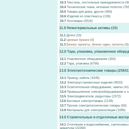
10.3
Текстиль, постельные принадлежности
(6
10.4
Технические ткани, нетканое полотно
(783
10.5
Товары для дома, другое
(469)
10.6
Изделия из пластмассы
(136)
10.7
Хозтовары
(4516)
11.0
Нематериальные активы
(10)
11.1
Долги
(10)
11.2
Ценные бумаги
(0)
11.3
Бизнес-проекты, бизнес-идеи, патенты
(0)
12.0
Тара, упаковка, упаковочное обору
12.1
Упаковочное оборудование
(264)
12.2
Тара, упаковка
(6766)
13.0
Электротехнические товары
(25841
13.1
Провод, кабель
(4245)
13.2
Электроустановочные изделия
(9033)
13.3
Осветительное оборудование, лампы
(41
13.4
Промышленное электрооборудование и э
13.5
Электродвигатели, редукторы
(2372)
13.6
Бытовые электротовары
(2138)
13.7
Прочие электротехнические товары
(60)
13.8
Материалы для электроизоляции
(1095)
14.0
Строительные и отделочные мате
14.1
Отопление и водоснабжение, сантехника 
арматура
(22260)