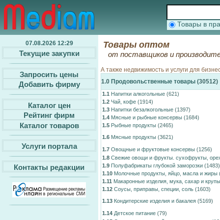
Товары в п
07.08.2026 12:29
Товары оптом
Текущие закупки
от поставщиков и производите
А также недвижимость и услуги для бизне
Запросить цены
1.0
Продовольственные товары
(30512)
Добавить фирму
1.1
Напитки алкогольные
(621)
1.2
Чай, кофе
(1914)
Каталог цен
1.3
Напитки безалкогольные
(1397)
Рейтинг фирм
1.4
Мясные и рыбные консервы
(1684)
Каталог товаров
1.5
Рыбные продукты
(2465)
1.6
Мясные продукты
(3621)
Услуги портала
1.7
Овощные и фруктовые консервы
(1256)
1.8
Свежие овощи и фрукты. сухофрукты, орех
1.9
Полуфабрикаты глубокой заморозки
(1483)
Контакты редакции
1.10
Молочные продукты, яйцо, масла и жиры
1.11
Макаронные изделия, мука, сахар и круп
1.12
Соусы, приправы, специи, соль
(1603)
1.13
Кондитерские изделия и бакалея
(5169)
1.14
Детское питание
(79)