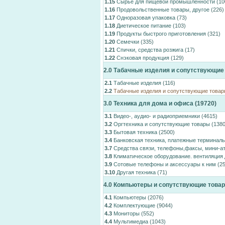
1.15
Сырье для пищевой промышленности
(10
1.16
Продовольственные товары, другое
(226)
1.17
Одноразовая упаковка
(73)
1.18
Диетическое питание
(103)
1.19
Продукты быстрого приготовления
(321)
1.20
Семечки
(335)
1.21
Спички, средства розжига
(17)
1.22
Снэковая продукция
(129)
2.0
Табачные изделия и сопутствующие
2.1
Табачные изделия
(116)
2.2
Табачные изделия и сопутствующие товар
3.0
Техника для дома и офиса
(19720)
3.1
Видео-, аудио- и радиоприемники
(4615)
3.2
Оргтехника и сопутствующие товары
(1380
3.3
Бытовая техника
(2500)
3.4
Банковская техника, платежные терминал
3.7
Средства связи, телефоны,факсы, мини-а
3.8
Климатическое оборудование. вентиляция 
3.9
Сотовые телефоны и аксессуары к ним
(25
3.10
Другая техника
(71)
4.0
Компьютеры и сопутствующие това
4.1
Компьютеры
(2076)
4.2
Комплектующие
(9044)
4.3
Мониторы
(552)
4.4
Мультимедиа
(1043)