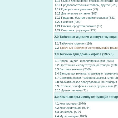
1.15
Сырье для пищевой промышленности
(10
1.16
Продовольственные товары, другое
(226)
1.17
Одноразовая упаковка
(73)
1.18
Диетическое питание
(103)
1.19
Продукты быстрого приготовления
(321)
1.20
Семечки
(335)
1.21
Спички, средства розжига
(17)
1.22
Снэковая продукция
(129)
2.0
Табачные изделия и сопутствующие
2.1
Табачные изделия
(116)
2.2
Табачные изделия и сопутствующие товар
3.0
Техника для дома и офиса
(19720)
3.1
Видео-, аудио- и радиоприемники
(4615)
3.2
Оргтехника и сопутствующие товары
(1380
3.3
Бытовая техника
(2500)
3.4
Банковская техника, платежные терминал
3.7
Средства связи, телефоны,факсы, мини-а
3.8
Климатическое оборудование. вентиляция 
3.9
Сотовые телефоны и аксессуары к ним
(25
3.10
Другая техника
(71)
4.0
Компьютеры и сопутствующие това
4.1
Компьютеры
(2076)
4.2
Комплектующие
(9044)
4.3
Мониторы
(552)
4.4
Мультимедиа
(1043)