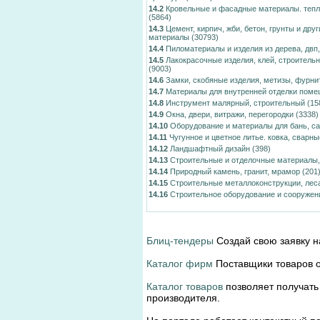
14.2
Кровельные и фасадные материалы. тепло
(5864)
14.3
Цемент, кирпич, жби, бетон, грунты и дру
материалы
(30793)
14.4
Пиломатериалы и изделия из дерева, двп
14.5
Лакокрасочные изделия, клей, строитель
(9003)
14.6
Замки, скобяные изделия, метизы, фурни
14.7
Материалы для внутренней отделки пом
14.8
Инструмент малярный, строительный
(15
14.9
Окна, двери, витражи, перегородки
(3338)
14.10
Оборудование и материалы для бань, са
14.11
Чугунное и цветное литье. ковка, сварн
14.12
Ландшафтный дизайн
(398)
14.13
Строительные и отделочные материалы,
14.14
Природный камень, гранит, мрамор
(201
14.15
Строительные металлоконструкции, лес
14.16
Строительное оборудование и сооружен
Блиц-тендеры
Создай свою заявку н
Каталог фирм
Поставщики товаров о
Каталог товаров
позволяет получать
производителя.