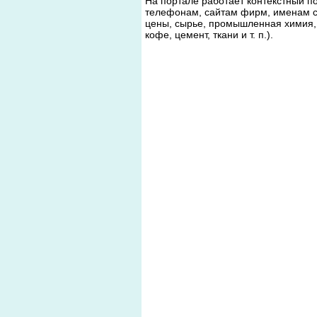
На портале работает контекстный п
телефонам, сайтам фирм, именам с
цены, сырье, промышленная химия, 
кофе, цемент, ткани и т. п.).