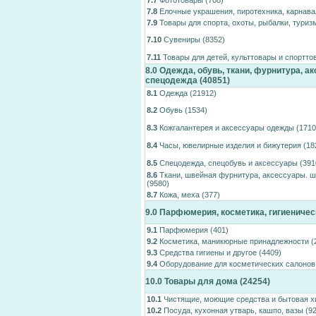
7.7
Фототовары
(708)
7.8
Елочные украшения, пиротехника, карнав
7.9
Товары для спорта, охоты, рыбалки, туриз
7.10
Сувениры
(8352)
7.11
Товары для детей, культтовары и спортто
8.0
Одежда, обувь, ткани, фурнитура, ак
спецодежда
(40851)
8.1
Одежда
(21912)
8.2
Обувь
(1534)
8.3
Кожгалантерея и аксессуары одежды
(1710
8.4
Часы, ювелирные изделия и бижутерия
(18
8.5
Спецодежда, спецобувь и аксессуары
(391
8.6
Ткани, швейная фурнитура, аксессуары. 
(9580)
8.7
Кожа, меха
(377)
9.0
Парфюмерия, косметика, гигиеничес
9.1
Парфюмерия
(401)
9.2
Косметика, маникюрные принадлежности
(
9.3
Средства гигиены и другое
(4409)
9.4
Оборудование для косметических салонов
10.0
Товары для дома
(24254)
10.1
Чистящие, моющие средства и бытовая 
10.2
Посуда, кухонная утварь, кашпо, вазы
(92