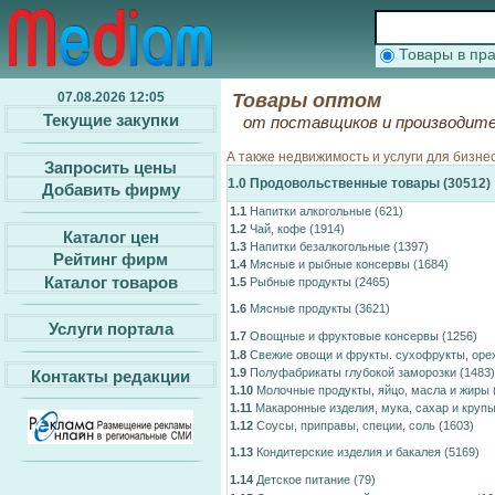
Товары в п
07.08.2026 12:05
Товары оптом
Текущие закупки
от поставщиков и производите
А также недвижимость и услуги для бизне
Запросить цены
1.0
Продовольственные товары
(30512)
Добавить фирму
1.1
Напитки алкогольные
(621)
1.2
Чай, кофе
(1914)
Каталог цен
1.3
Напитки безалкогольные
(1397)
Рейтинг фирм
1.4
Мясные и рыбные консервы
(1684)
Каталог товаров
1.5
Рыбные продукты
(2465)
1.6
Мясные продукты
(3621)
Услуги портала
1.7
Овощные и фруктовые консервы
(1256)
1.8
Свежие овощи и фрукты. сухофрукты, орех
1.9
Полуфабрикаты глубокой заморозки
(1483)
Контакты редакции
1.10
Молочные продукты, яйцо, масла и жиры
1.11
Макаронные изделия, мука, сахар и круп
1.12
Соусы, приправы, специи, соль
(1603)
1.13
Кондитерские изделия и бакалея
(5169)
1.14
Детское питание
(79)