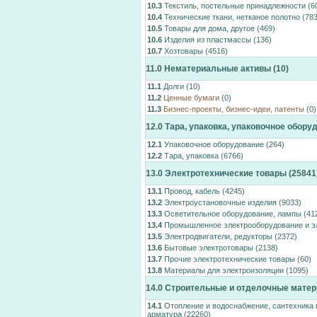
10.3
Текстиль, постельные принадлежности
(6
10.4
Технические ткани, нетканое полотно
(783
10.5
Товары для дома, другое
(469)
10.6
Изделия из пластмассы
(136)
10.7
Хозтовары
(4516)
11.0
Нематериальные активы
(10)
11.1
Долги
(10)
11.2
Ценные бумаги
(0)
11.3
Бизнес-проекты, бизнес-идеи, патенты
(0)
12.0
Тара, упаковка, упаковочное обору
12.1
Упаковочное оборудование
(264)
12.2
Тара, упаковка
(6766)
13.0
Электротехнические товары
(25841
13.1
Провод, кабель
(4245)
13.2
Электроустановочные изделия
(9033)
13.3
Осветительное оборудование, лампы
(41
13.4
Промышленное электрооборудование и э
13.5
Электродвигатели, редукторы
(2372)
13.6
Бытовые электротовары
(2138)
13.7
Прочие электротехнические товары
(60)
13.8
Материалы для электроизоляции
(1095)
14.0
Строительные и отделочные мате
14.1
Отопление и водоснабжение, сантехника 
арматура
(22260)