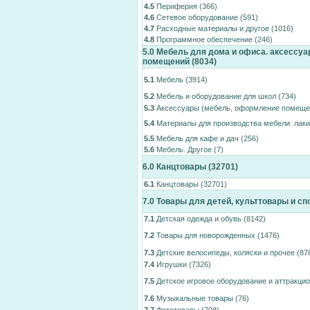
4.5
Периферия
(366)
4.6
Сетевое оборудование
(591)
4.7
Расходные материалы и другое
(1016)
4.8
Программное обеспечение
(246)
5.0
Мебель для дома и офиса. аксессу
помещений
(8034)
5.1
Мебель
(3914)
5.2
Мебель и оборудование для школ
(734)
5.3
Аксессуары (мебель, оформление помеще
5.4
Материалы для производства мебели. лаки
5.5
Мебель для кафе и дач
(256)
5.6
Мебель. Другое
(7)
6.0
Канцтовары
(32701)
6.1
Канцтовары
(32701)
7.0
Товары для детей, культтовары и с
7.1
Детская одежда и обувь
(8142)
7.2
Товары для новорожденных
(1476)
7.3
Детские велосипеды, коляски и прочее
(87
7.4
Игрушки
(7326)
7.5
Детское игровое оборудование и аттракци
7.6
Музыкальные товары
(76)