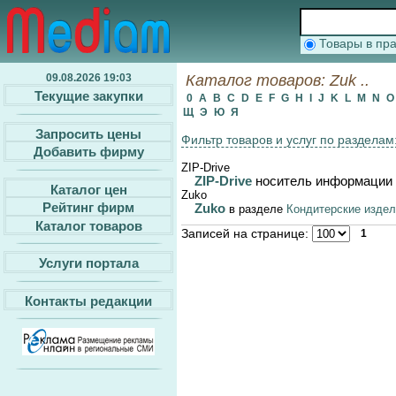
Товары в п
09.08.2026 19:03
Каталог товаров: Zuk ..
Текущие закупки
0
A
B
C
D
E
F
G
H
I
J
K
L
M
N
Щ
Э
Ю
Я
Запросить цены
Фильтр товаров и услуг по разделам
Добавить фирму
ZIP-Drive
ZIP-Drive
носитель информации
Каталог цен
Zuko
Рейтинг фирм
Zuko
в разделе
Кондитерские издел
Каталог товаров
Записей на странице:
1
Услуги портала
Контакты редакции