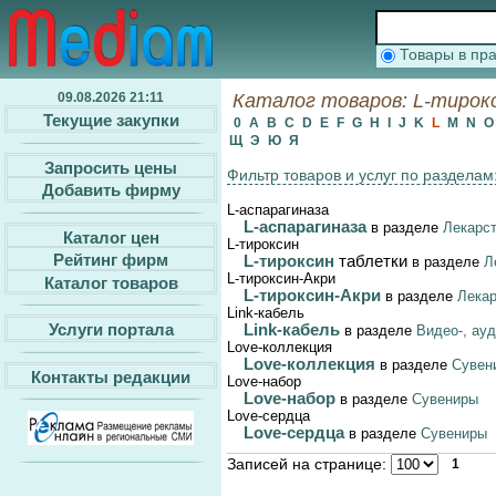
Товары в п
09.08.2026 21:11
Каталог товаров: L-тирокс
Текущие закупки
0
A
B
C
D
E
F
G
H
I
J
K
L
M
N
Щ
Э
Ю
Я
Запросить цены
Фильтр товаров и услуг по разделам
Добавить фирму
L-аспарагиназа
L-аспарагиназа
в разделе
Лекарст
Каталог цен
L-тироксин
Рейтинг фирм
L-тироксин
таблетки
в разделе
Л
L-тироксин-Акри
Каталог товаров
L-тироксин-Акри
в разделе
Лекар
Link-кабель
Услуги портала
Link-кабель
в разделе
Видео-, ау
Love-коллекция
Love-коллекция
в разделе
Сувен
Контакты редакции
Love-набор
Love-набор
в разделе
Сувениры
Love-сердца
Love-сердца
в разделе
Сувениры
Записей на странице:
1