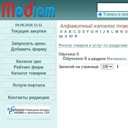
Товары в п
09.08.2026 11:11
Алфавитный каталог товар
Текущие закупки
0
A
B
C
D
E
F
G
H
I
J
K
L
M
N
Щ
Э
Ю
Я
Запросить цены
Фильтр товаров и услуг по разделам
Добавить фирму
Odysseus-S
Odysseus-S
в разделе
Материалы 
Каталог цен
Записей на странице:
Рейтинг фирм
1
Каталог товаров
Услуги портала
Контакты редакции