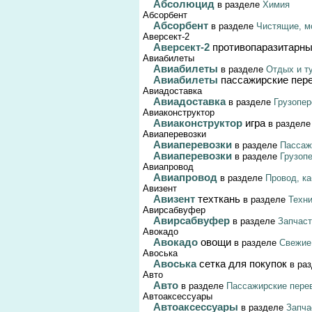
Абсолюцид
в разделе
Химия
Абсорбент
Абсорбент
в разделе
Чистящие, м
Аверсект-2
Аверсект-2
противопаразитарны
Авиабилеты
Авиабилеты
в разделе
Отдых и т
Авиабилеты
пассажирские пер
Авиадоставка
Авиадоставка
в разделе
Грузопер
Авиаконструктор
Авиаконструктор
игра
в раздел
Авиаперевозки
Авиаперевозки
в разделе
Пассаж
Авиаперевозки
в разделе
Грузопе
Авиапровод
Авиапровод
в разделе
Провод, к
Авизент
Авизент
техткань
в разделе
Техни
Авирсабвуфер
Авирсабвуфер
в разделе
Запчаст
Авокадо
Авокадо
овощи
в разделе
Свежие 
Авоська
Авоська
сетка для покупок
в ра
Авто
Авто
в разделе
Пассажирские пере
Автоаксессуары
Автоаксессуары
в разделе
Запча