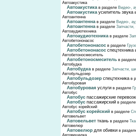
Автоакустика
Автоакустика
в разделе
Видео-, 
Автоакустика
усилитель звука
в
Автоантенна
Автоантенна
в разделе
Видео-, а
Автоантенна
в разделе
Запчасти,
Автоаудиотехника
Автоаудиотехника
в разделе
Зап
Автобетононасос
Автобетононасос
в разделе
Груз
Автобетононасос
спецтехника
в
Автобетоносмеситель
Автобетоносмеситель
в раздел
Автобудка
Автобудка
в разделе
Запчасти, ш
Автобульдозер
Автобульдозер
спецтехника
в 
Автобуровая
Автобуровая
услуги
в разделе
Г
Автобус
Автобус
пассажирские перевоз
Автобус
пассажирский
в раздел
Автобус корейский
Автобус корейский
в разделе
Сп
Автовельвет
Автовельвет
ткань
в разделе
Тка
Автовелюр
Автовелюр
для обивки
в разде
Автовешалка