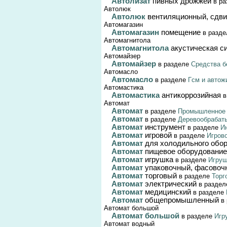
Автолизат
пивных дрожжей
в ра
Автолюк
Автолюк
вентиляционный, сдв
Автомагазин
Автомагазин
помещение
в разд
Автомагнитола
Автомагнитола
акустическая с
Автомайзер
Автомайзер
в разделе
Средства б
Автомасло
Автомасло
в разделе
Гсм и автож
Автомастика
Автомастика
антикоррозийная
в
Автомат
Автомат
в разделе
Промышленное 
Автомат
в разделе
Деревообрабат
Автомат
инструмент
в разделе
И
Автомат
игровой
в разделе
Игров
Автомат
для холодильного обо
Автомат
пищевое оборудование
Автомат
игрушка
в разделе
Игруш
Автомат
упаковочный, фасовоч
Автомат
торговый
в разделе
Торг
Автомат
электрический
в разде
Автомат
медицинский
в разделе
Автомат
общепромышленный
в 
Автомат большой
Автомат большой
в разделе
Игр
Автомат водный