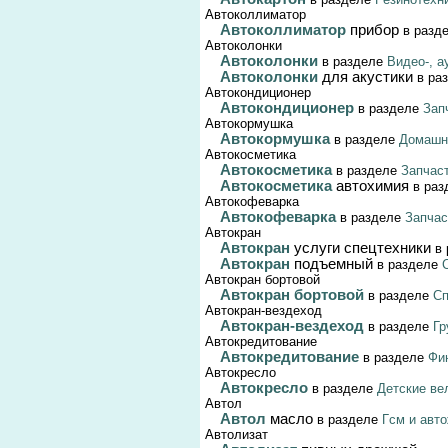
Автоколлиматор
Автоколлиматор
прибор
в разд
Автоколонки
Автоколонки
в разделе
Видео-, а
Автоколонки
для акустики
в ра
Автокондиционер
Автокондиционер
в разделе
Зап
Автокормушка
Автокормушка
в разделе
Домашн
Автокосметика
Автокосметика
в разделе
Запчас
Автокосметика
автохимия
в раз
Автокофеварка
Автокофеварка
в разделе
Запчас
Автокран
Автокран
услуги спецтехники
в 
Автокран
подъемный
в разделе
Автокран бортовой
Автокран бортовой
в разделе
Сп
Автокран-вездеход
Автокран-вездеход
в разделе
Гр
Автокредитование
Автокредитование
в разделе
Фи
Автокресло
Автокресло
в разделе
Детские ве
Автол
Автол
масло
в разделе
Гсм и авт
Автолизат