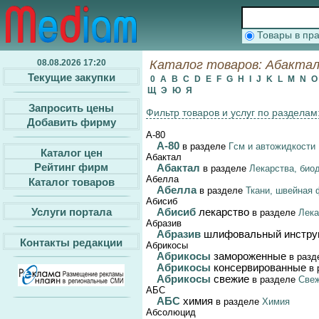
Товары в п
08.08.2026 17:20
Каталог товаров: Абактал,
Текущие закупки
0
A
B
C
D
E
F
G
H
I
J
K
L
M
N
Щ
Э
Ю
Я
Запросить цены
Фильтр товаров и услуг по разделам
Добавить фирму
А-80
А-80
в разделе
Гсм и автожидкости
Каталог цен
Абактал
Рейтинг фирм
Абактал
в разделе
Лекарства, био
Абелла
Каталог товаров
Абелла
в разделе
Ткани, швейная 
Абисиб
Услуги портала
Абисиб
лекарство
в разделе
Лека
Абразив
Абразив
шлифовальный инстру
Контакты редакции
Абрикосы
Абрикосы
замороженные
в разд
Абрикосы
консервированные
в 
Абрикосы
свежие
в разделе
Свеж
АБС
АБС
химия
в разделе
Химия
Абсолюцид