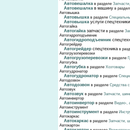
Автовешалка
в разделе
Запчасти
Автовешалка
в машину
в разде
Автовышка
Автовышка
в разделе
Специальны
Автовышка
услуги спецтехники
Автогайка
Автогайка
запчасти
в разделе
За
Автогидроподъемник
Автогидроподъемник
спецтех
Автогрейдер
Автогрейдер
спецтехника
в раз
Автогрузоперевозки
Автогрузоперевозки
в разделе
Г
Автогубка
Автогубка
в разделе
Хозтовары
Автогудронатор
Автогудронатор
в разделе
Специ
Автодозвон
Автодозвон
в разделе
Средства с
Автозвук
Автозвук
в разделе
Запчасти, шин
Автоинвертор
Автоинвертор
в разделе
Видео-, 
Автоинструмент
Автоинструмент
в разделе
Инстр
Автокаркас
Автокаркас
в разделе
Запчасти, 
Автокартон
Автокартон
в разделе
Резинотехн