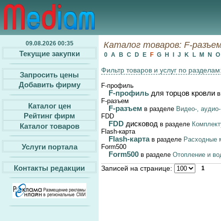
09.08.2026 00:35
Каталог товаров: F-разъем,
Текущие закупки
0
A
B
C
D
E
F
G
H
I
J
K
L
M
N
Фильтр товаров и услуг по разделам
Запросить цены
Добавить фирму
F-профиль
F-профиль
для торцов кровли
в
F-разъем
Каталог цен
F-разъем
в разделе
Видео-, аудио
Рейтинг фирм
FDD
FDD
дисковод
в разделе
Комплек
Каталог товаров
Flash-карта
Flash-карта
в разделе
Расходные 
Услуги портала
Form500
Form500
в разделе
Отопление и во
Контакты редакции
Записей на странице:
1