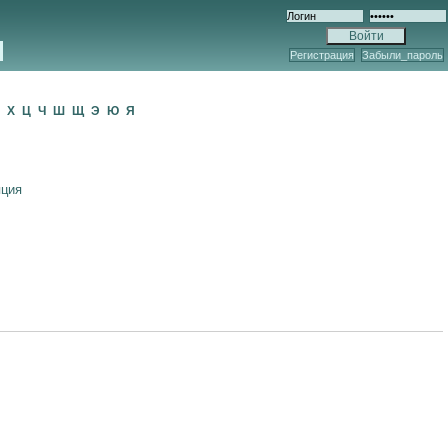
Регистрация
Забыли_пароль
Ф
Х
Ц
Ч
Ш
Щ
Э
Ю
Я
яция