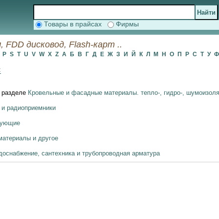
Товары в прайсах
Фирмы
 FDD дисковод, Flash-карт ..
O
P
S
T
U
V
W
X
Z
А
Б
В
Г
Д
Е
Ж
З
И
Й
К
Л
М
Н
О
П
Р
С
Т
У
:
 разделе
Кровельные и фасадные материалы. тепло-, гидро-, шумоизол
- и радиоприемники
тующие
материалы и другое
доснабжение, сантехника и трубопроводная арматура