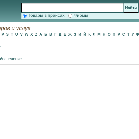
Товары в прайсах
Фирмы
ов и услуг
O
P
S
T
U
V
W
X
Z
А
Б
В
Г
Д
Е
Ж
З
И
Й
К
Л
М
Н
О
П
Р
С
Т
У
:
беспечение