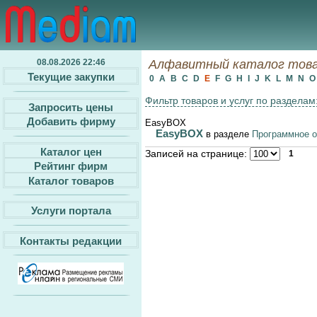
08.08.2026 22:46
Алфавитный каталог товар
Текущие закупки
0
A
B
C
D
E
F
G
H
I
J
K
L
M
N
Фильтр товаров и услуг по разделам
Запросить цены
Добавить фирму
EasyBOX
EasyBOX
в разделе
Программное о
Каталог цен
Записей на странице:
1
Рейтинг фирм
Каталог товаров
Услуги портала
Контакты редакции