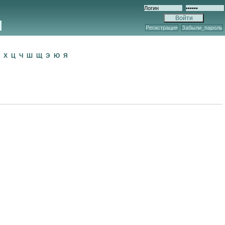
Регистрация
Забыли_пароль
Ф
Х
Ц
Ч
Ш
Щ
Э
Ю
Я