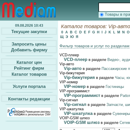
Товары в п
09.08.2026 10:43
Каталог товаров: Vip-авто,
Текущие закупки
0
A
B
C
D
E
F
G
H
I
J
K
L
M
N
Щ
Э
Ю
Я
Запросить цены
Фильтр товаров и услуг по разделам
Добавить фирму
VCD-плеер
VCD-плеер
в разделе
Видео-, ауд
Каталог цен
Vip-авто
Рейтинг фирм
Vip-авто
в разделе
Пассажирские п
Vip-бижутерия
Каталог товаров
Vip-бижутерия
в разделе
Часы, ю
VIP-номер
Услуги портала
VIP-номер
в разделе
Гостиницы
VIP-программист
VIP-программист
в разделе
Работ
Контакты редакции
Vip-сигнал
Vip-сигнал
в разделе
Запчасти, ш
VIP-шкатулка
VIP-шкатулка
в разделе
Сувениры
VOIP-GSM шлюз
VOIP-GSM шлюз
в разделе
Сетев