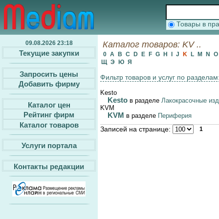
Товары в п
09.08.2026 23:18
Каталог товаров: KV ..
Текущие закупки
0
A
B
C
D
E
F
G
H
I
J
K
L
M
N
Щ
Э
Ю
Я
Запросить цены
Фильтр товаров и услуг по разделам
Добавить фирму
Kesto
Kesto
в разделе
Лакокрасочные изд
Каталог цен
KVM
Рейтинг фирм
KVM
в разделе
Периферия
Каталог товаров
Записей на странице:
1
Услуги портала
Контакты редакции