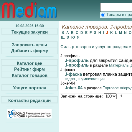
Товары в п
10.08.2026 16:30
Каталог товаров: J-профил
Текущие закупки
0
A
B
C
D
E
F
G
H
I
J
K
L
M
N
Щ
Э
Ю
Я
Запросить цены
Фильтр товаров и услуг по разделам
Добавить фирму
J-профиль
J-профиль
для закрытия сайди
Каталог цен
J-профиль
в разделе
Материалы д
Рейтинг фирм
J-фаска
J-фаска
ветровая планка защит
Каталог товаров
гидро-, шумоизоляция
Joker-04
Услуги портала
Joker-04
в разделе
Торговое обору
Записей на странице:
1
Контакты редакции