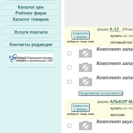
Каталог цен
Рейтинг фирм
Каталог товаров
К-13
, (Нов
фирма
Услуги портала
Запросить
купить
по те
у фирмы
выберите товар ниже
оптовый по
Контакты редакции
Комплект запа
Комплект запа
Комплект запа
Продолжение ассортимента
АЛЬКОР М
фирма
Запросить
купить
по те
у фирмы
выберите товар ниже
магазин
Комплект акус