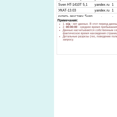
Sven HT-1410T 5,1
yandex.ru
1
УКАТ-13.03
yandex.ru
1
купить акустику Sven
yandex.ru
1
HP
Примечания:
1.
н/д
- нет данных. В этот период данн
комплект запасных
2.
00:00:00
- среднее время пребывания 
yandex.ru
1
укат-08.03
Данные насчитываются собственным се
фактическое время нахождения страниц
свен ht-1410 где
Детальные разрезы (гео, поведение пол
yandex.ru
1
купить
запросу.
Комплект акустики
yandex.ru
1
Sven HP-530Т
sven ht 1400
yandex.ru
1
sven hp-830b цена
yandex.ru
1
sven ht-1400T
yandex.kz
н/д
оптическии выход