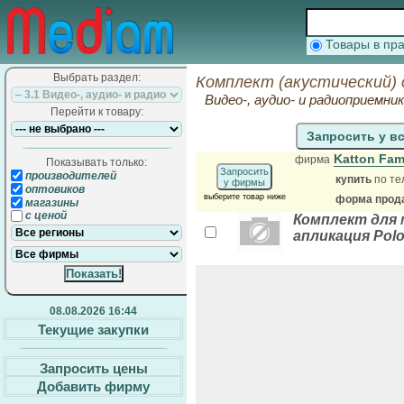
Товары в п
Выбрать раздел:
Комплект (акустический) 
Видео-, аудио- и радиоприемни
Перейти к товару:
Запросить у в
Katton Fam
фирма
Показывать только:
Запросить
производителей
купить
по те
у фирмы
оптовиков
выберите товар ниже
форма прода
магазины
с ценой
Комплект для 
апликация Pol
08.08.2026 16:44
Текущие закупки
Запросить цены
Добавить фирму