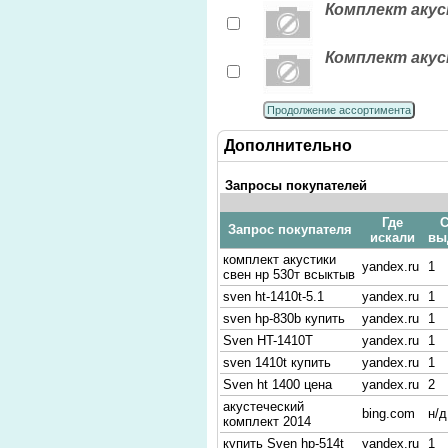
Комплект акус
Комплект акус
Продолжение ассортимента
Дополнительно
Запросы покупателей
Где
С
Запрос покупателя
искали
вы
комплект акустики
yandex.ru
1
свен нр 530т всыктыв
sven ht-1410t-5.1
yandex.ru
1
sven hp-830b купить
yandex.ru
1
Sven HT-1410T
yandex.ru
1
sven 1410t купить
yandex.ru
1
Sven ht 1400 цена
yandex.ru
2
акустеческий
bing.com
н/д
комплект 2014
купить Sven hp-514t
yandex.ru
1