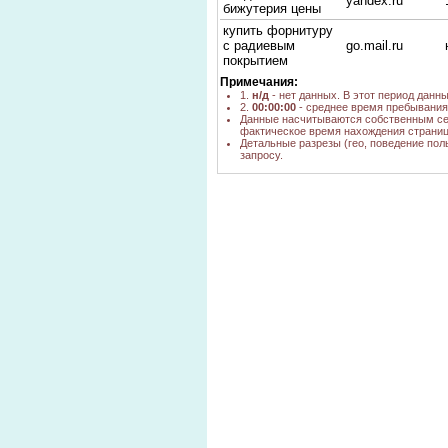
yandex.ru
бижутерия цены
купить форнитуру
с радиевым
go.mail.ru
покрытием
Примечания:
бижутерия с
nova.rambler.ru,
1.
н/д
- нет данных. В этот период данн
родиевым
go.mail.ru
2.
00:00:00
- среднее время пребывания 
покрытием
Данные насчитываются собственным се
фактическое время нахождения страниц
китайские
Детальные разрезы (гео, поведение пол
бижутерия
запросу.
комплекты чесы
go.mail.ru
кольца в
комплекте
бижутерия оптом
bing.com
родий
бижутерия с
yandex.ua,
родиевым
google.ru
покрытием оптом
Бижутерия родий
go.mail.ru
оптом
наборы с
родиевым и
go.mail.ru
золотым
покрытием
гарнитуры с
покрытием золота
yandex.ru
и родия китай