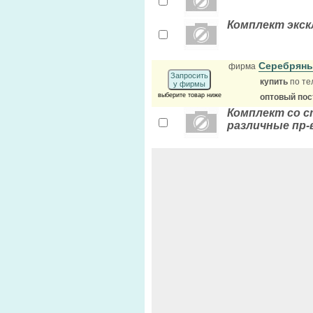
Комплект экс
Серебрян
фирма
Запросить
купить
по те
у фирмы
выберите товар ниже
оптовый по
Комплект со с
различные пр-