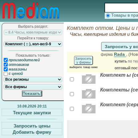
Товары в п
Выбрать раздел:
Комплект оптом. Цены и 
Часы, ювелирные изделия и б
Перейти к товару:
Запросить у в
Rada
, (Но
фирма
Показывать только:
Запросить
производителей
купить
по те
у фирмы
оптовиков
выберите товар ниже
оптовый по
магазины
с ценой
Комплект ы (се
Комплекты (сер
Комплект (серь
10.08.2026 20:11
Текущие закупки
Запросить цены
Добавить фирму