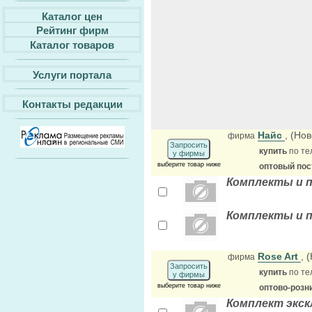
Каталог цен
Рейтинг фирм
Каталог товаров
Услуги портала
Контакты редакции
Найс
, (Но
фирма
Запросить
купить
по те
у фирмы
выберите товар ниже
оптовый по
Комплекты и п
Комплекты и п
Rose Art
, 
фирма
Запросить
купить
по те
у фирмы
выберите товар ниже
оптово-розн
Комплект экс