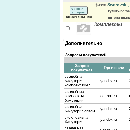
Swarovski
фирма
Запросить
купить
по те
у фирмы
выберите товар ниже
оптово-розн
Комплекты
Дополнительно
Запросы покупателей
Запрос
Где искали
покупателя
свадебная
бижутерия
yandex.ru
комплект NM 5
свадебные
комплекты
go.mail.ru
бижутерии
свадебная
yandex.ru
бижутерия оптом
эксклюзивная
yandex.ru
бижутерия
свадебная