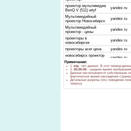
проектор мультимедиа
yandex.ru
BenQ V (511) wtyf
Мультимедийный
yandex.ru
проектор Новосибирск
Мультимедийный
yandex.ru
проектор - цены
проекторы в
yandex.ru
новосибирске
проекторы acer цена
yandex.ru
новосибирск проектор
yandex.ru
epson
Примечания:
Acer P5290
1.
н/д
- нет данных. В этот период данн
yandex.ru
2.
00:00:00
- среднее время пребывания 
ночники проекторы
Данные насчитываются собственным се
yandex.ru
фактическое время нахождения страниц
новосибирск
Детальные разрезы (гео, поведение пол
проектор купить в г.
запросу.
yandex.ru
новосибирске
3d проектор x1261p
yandex.ru
цена
Проектор Full HD
novosibirsk
новосибирск
проектор новосибирск
yandex.ru
стоимость проектора
yandex.ru
новосибирск