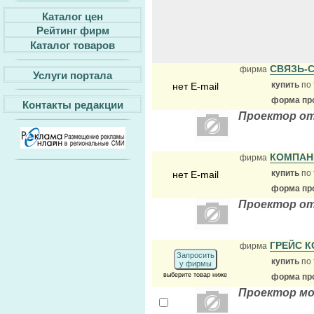
Каталог цен
Рейтинг фирм
Каталог товаров
СВЯЗЬ-
фирма
Услуги портала
купить
по 
нет E-mail
форма про
Контакты редакции
Проектор от
КОМПАН
фирма
купить
по 
нет E-mail
форма про
Проектор от
ГРЕЙС 
фирма
Запросить
купить
по 
у фирмы
выберите товар ниже
форма про
Проектор м