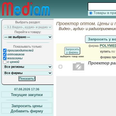
Товары в п
Выбрать раздел:
Проектор оптом. Цены и 
Видео-, аудио- и радиоприемни
Перейти к товару:
Запросить у в
POLYME
фирма
Показывать только:
Запросить
производителей
купить
по 
у фирмы
оптовиков
выберите товар ниже
форма про
магазины
с ценой
Проектор pa
07.08.2026 17:36
Текущие закупки
Запросить цены
Добавить фирму