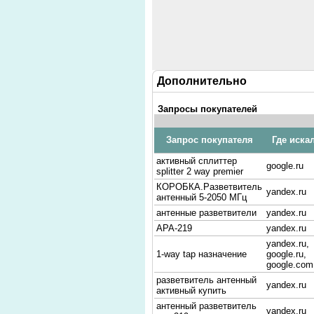
Дополнительно
Запросы покупателей
Запрос покупателя
Где иска
активный сплиттер
google.ru
splitter 2 way premier
КОРОБКА.Разветвитель
yandex.ru
антенный 5-2050 МГц
антенные разветвители
yandex.ru
АРА-219
yandex.ru
yandex.ru,
1-way tap назначение
google.ru,
google.com
разветвитель антенный
yandex.ru
активный купить
антенный разветвитель
yandex.ru