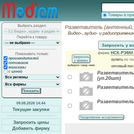
Товары в п
Выбрать раздел:
Разветвитель (антенный,
Видео-, аудио- и радиоприемни
Перейти к товару:
Запросить у в
НСК-РЭМ
фирма
Показывать только:
Запросить
производителей
купить
по те
у фирмы
оптовиков
выберите товар ниже
оптовый по
магазины
с ценой
Разветвитель н
(уп.20шт)
Разветвитель н
Разветвитель н
09.08.2026 14:44
Текущие закупки
Продолжение ассортимента
Запросить цены
Добавить фирму