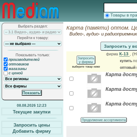
Товары в п
Выбрать раздел:
Карта (памяти) оптом. Ц
Видео-, аудио- и радиоприемни
Перейти к товару:
Запросить у в
К-13
, (
фирма
Показывать только:
Запросить
производителей
купить
по
у фирмы
оптовиков
выберите товар ниже
оптовый 
магазины
с ценой
Карта доступ
Карта досту
Карта досту
08.08.2026 12:23
Текущие закупки
Продолжение ассортимента
Запросить цены
Добавить фирму