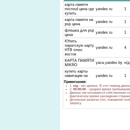
карта памяти
microsd цена где
yandex.ru
1
купить
карта памяти на
yandex.ru
1
psp цена
флешка для psp
yandex.ru
1
цена
КУпить
пиратскую карту
yandex.ru
4
НТВ плюс
восток
КАРТА ПАМЯТИ
yaca.yandex.by
н/д
MIKRO
купить карты
навигации на
yandex.ru
1
mikro cd
Примечания:
1.
н/д
- нет данных. В этот период данн
карта памяти
yandex.ru
1
2.
00:00:00
- среднее время пребывания 
для psp цена
Данные насчитываются собственным се
фактическое время нахождения страниц
Радиоприемник
yandex.ru
1
Детальные разрезы (гео, поведение пол
с картой памяти
запросу.
карта памяти
для ps2 в
nigma.ru
н/д
новосибирске
карта памяти
yandex.ru
6
mini sd