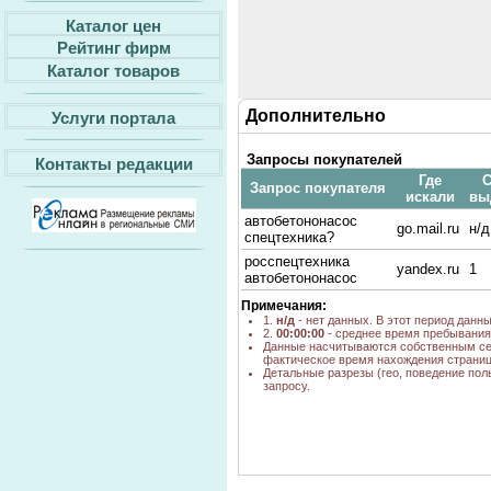
Каталог цен
Рейтинг фирм
Каталог товаров
Дополнительно
Услуги портала
Запросы покупателей
Контакты редакции
Где
С
Запрос покупателя
искали
вы
автобетононасос
go.mail.ru
н/д
спецтехника?
росспецтехника
yandex.ru
1
автобетононасос
Примечания:
1.
н/д
- нет данных. В этот период данн
2.
00:00:00
- среднее время пребывания 
Данные насчитываются собственным се
фактическое время нахождения страниц
Детальные разрезы (гео, поведение пол
запросу.