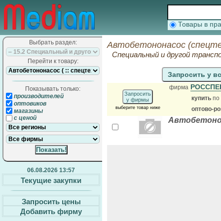
Товары в п
Выбрать раздел:
Автобетононасос (спецте
Специальный и другой трансп
Перейти к товару:
Запросить у в
РОССПЕ
фирма
Показывать только:
Запросить
производителей
купить
по
у фирмы
оптовиков
выберите товар ниже
оптово-р
магазины
с ценой
Автобетонон
06.08.2026 13:57
Текущие закупки
Запросить цены
Добавить фирму