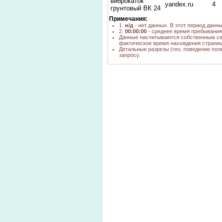
виброкаток
yandex.ru
4
грунтовый ВК 24
купить
Примечания:
1.
н/д
- нет данных. В этот период данн
ВК-24
2.
00:00:00
- среднее время пребывания 
ВИБРОКАТОК
go.mail.ru
н/д
Данные насчитываются собственным се
УСТРОЙСТВО
фактическое время нахождения страниц
Детальные разрезы (гео, поведение пол
купить мини
запросу.
go.mail.ru
н/д
виброкаток б у
масса
виброкатка w-
yandex.ru
1
854-2k
yandex.ru,
виброкаток б у
н/д
go.mail.ru
прицепные
go.mail.ru
н/д
виброкатки цена
W-854,
yandex.ru
1
виброкаток
купить
yandex.ru
1
виброкаток б/у