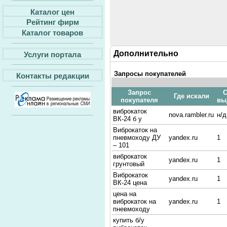
Каталог цен
Рейтинг фирм
Каталог товаров
Дополнительно
Услуги портала
Запросы покупателей
Контакты редакции
Запрос
С
Где искали
покупателя
вы
виброкаток
nova.rambler.ru
н/д
ВК-24 б у
Виброкаток на
пневмоходу ДУ
yandex.ru
1
– 101
виброкаток
yandex.ru
1
грунтовый
Виброкаток
yandex.ru
1
ВК-24 цена
цена на
виброкаток на
yandex.ru
1
пневмоходу
купить б/у