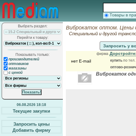
Товары в п
Выбрать раздел:
Виброкаток оптом. Цены 
Специальный и другой трансп
Перейти к товару:
Запросить у в
Дорстройт
фирма
Показывать только:
производителей
купить
по тел.
нет E-mail
оптовиков
оптово-розни
магазины
с ценой
Виброкаток одн
06.08.2026 18:18
Текущие закупки
Запросить цены
Добавить фирму