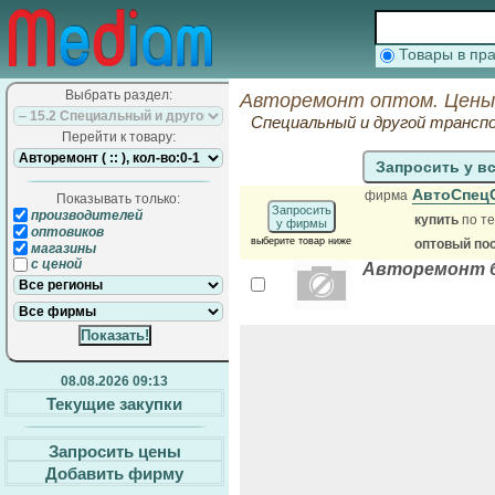
Товары в п
Выбрать раздел:
Авторемонт оптом. Цены
Специальный и другой трансп
Перейти к товару:
Запросить у в
АвтоСпец
фирма
Показывать только:
Запросить
производителей
купить
по те
у фирмы
оптовиков
выберите товар ниже
оптовый по
магазины
с ценой
Авторемонт бл
08.08.2026 09:13
Текущие закупки
Запросить цены
Добавить фирму