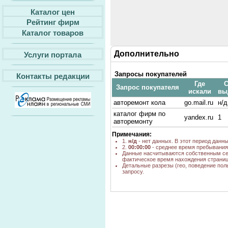
Каталог цен
Рейтинг фирм
Каталог товаров
Дополнительно
Услуги портала
Запросы покупателей
Контакты редакции
Где
С
Запрос покупателя
искали
вы
авторемонт кола
go.mail.ru
н/д
каталог фирм по
yandex.ru
1
авторемонту
Примечания:
1.
н/д
- нет данных. В этот период данн
2.
00:00:00
- среднее время пребывания 
Данные насчитываются собственным се
фактическое время нахождения страниц
Детальные разрезы (гео, поведение пол
запросу.