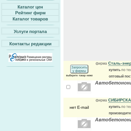
Каталог цен
Рейтинг фирм
Каталог товаров
Услуги портала
Контакты редакции
Сталь-эне
фирма
Запросить
купить
по те
у фирмы
выберите товар ниже
оптовый по
Автобетонона
СИБИРСКА
фирма
купить
по те
нет E-mail
производит
Автобетонона