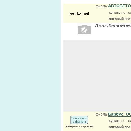
АВТОБЕТ
фирма
купить
по те
нет E-mail
оптовый по
Автобетонона
Барбус, 
фирма
Запросить
купить
по те
у фирмы
выберите товар ниже
оптовый по