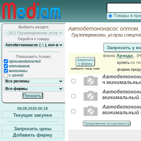
Товары в п
Выбрать раздел:
Автобетононасос оптом. 
Грузоперевозки. услуги спецте
Перейти к товару:
Запросить у в
Арнада
, (
фирма
Показывать только:
Запросить
производителей
купить
по те
у фирмы
оптовиков
выберите товар ниже
форма прода
магазины
с ценой
Автобетононас
ч минимальный
Автобетононас
минимальный з
Автобетононас
08.08.2026 06:18
минимальный з
Текущие закупки
Продолжение ассортимента
Запросить цены
Добавить фирму