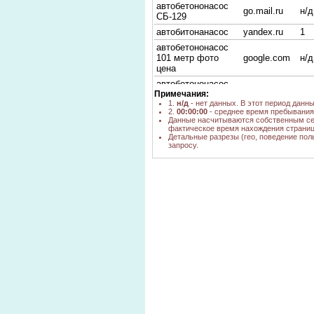
автобетононасос
go.mail.ru
н/д
СБ-129
автобитонанасос
yandex.ru
1
автобетононасос
101 метр фото
google.com
н/д
цена
автобетононасос
yandex.ru
1
Примечания:
купить б у
1.
н/д
- нет данных. В этот период данн
автобетононасос б/
2.
00:00:00
- среднее время пребывания 
yandex.ru
1
у цена
Данные насчитываются собственным се
фактическое время нахождения страниц
яндекс авто
Детальные разрезы (гео, поведение пол
go.mail.ru
н/д
битононасосы
запросу.
купить
yandex.ru,
автобетононасос б
н/д
yandex.by
у в россии
автобетононасос б/
go.mail.ru
н/д
у цена и фото
автобетононасос б/
yandex.ru
1
у
каталог
автобетононасос
yandex.ru
1
hyundai