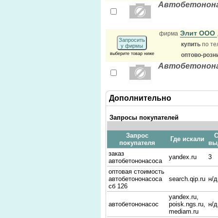
Автобетонона
Элит ООО
фирма
Запросить
купить
по те
у фирмы
выберите товар ниже
оптово-розн
Автобетонона
Дополнительно
Запросы покупателей
Запрос
С
Где искали
покупателя
вы
заказ
yandex.ru
3
автобетононасоса
оптовая стоимость
автобетононасоса
search.qip.ru
н/д
сб 126
yandex.ru,
автобетононасос
poisk.ngs.ru,
н/д
mediam.ru