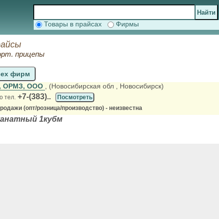
Товары в прайсах
Фирмы
райсы
орт. прицепы
сех фирм
, ОРМЗ, ООО
, (Новосибирская обл
, Новосибирск)
+7-(383)..
о тел.
Посмотреть
родажи (опт/розница/производство) - неизвестна
канатный 1кубм