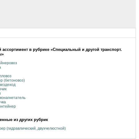
 ассортимент в рубрике «Специальный и другой транспорт.
ы»
ейнеровоз
а
лловоз
р (бетоновоз)
вездеход
зчик
л
монагнетатель
чка
онтейнер
нные из других рубрик
ер (гидравлический, двухчелюстной)