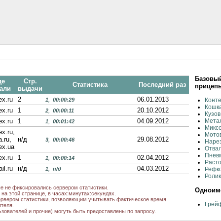
Базовый
де
Стр.
Статистика
Последний раз
прицеп
али
выдачи
ex.ru
2
06.01.2013
1
,
00:00:29
Конт
Кошк
ex.ru
1
20.10.2012
2
,
00:00:11
Кузов
ex.ru
1
04.09.2012
Мета
1
,
00:01:42
Миксе
x.ru,
Мото
.ru,
н/д
29.08.2012
3
,
00:00:46
Наре
ex.ua
Отва
Пнев
ex.ru
1
02.04.2012
1
,
00:00:14
Расто
il.ru
н/д
04.03.2012
1
,
н/д
Рефк
Ролик
ые не фиксировались сервером статистики.
Одноиме
на этой странице, в часах:минутах:секундах.
рвером статистики, позволяющим учитывать фактическое время
Грейф
теля.
ьзователей и прочие) могуть быть предоставлены по запросу.