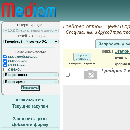
Выбрать раздел:
Грейфер оптом. Цены и п
Специальный и другой трансп
Перейти к товару:
Запросить у в
Эталон
фирма
Показывать только:
Запросить
производителей
купить
п
у фирмы
оптовиков
выберите товар ниже
форма п
магазины
с ценой
Грейфер 1-
07.08.2026 03:16
Текущие закупки
Запросить цены
Добавить фирму