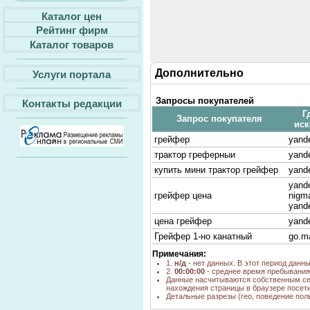
Каталог цен
Рейтинг фирм
Каталог товаров
Дополнительно
Услуги портала
Запросы покупателей
Контакты редакции
Г
Запрос покупателя
иск
грейфер
yand
трактор греферныи
yand
купить мини трактор грейфер
yand
yande
грейфер цена
nigma
yand
цена грейфер
yand
Грейфер 1-но канатный
go.ma
Примечания:
1.
н/д
- нет данных. В этот период данн
2.
00:00:00
- среднее время пребывания 
Данные насчитываются собственным се
нахождения страницы в браузере посети
Детальные разрезы (гео, поведение пол