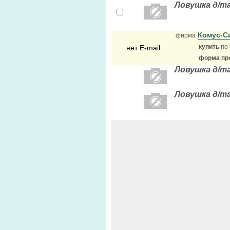
Ловушка д/т
Комус-С
фирма
купить
по 
нет E-mail
форма про
Ловушка д/т
Ловушка д/т