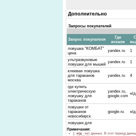
Дополнительно
Запросы покупателей
Где
С
Запрос покупателя
искали
вы
ловушка "КОМБАТ"
yandex.ru
1
цена
ультразвуковые
yandex.ru
1
ловушки для мышей
клеевая ловушка
для тараканов
yandex.ru
4
москва
где купить
электрическую
yandex.ru,
н/д
ловушку для
google.com
тараканов
ловушки от
тараканов
google.ru
н/д
новосибирск
ловушки для
тараканов"Комбат"-
go.mail.ru
н/д
Примечания:
производитель
1.
н/д
- нет данных. В этот период данн