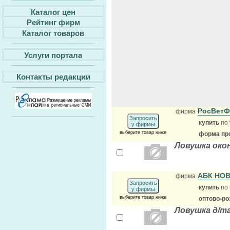
Каталог цен
Рейтинг фирм
Каталог товаров
Услуги портала
Контакты редакции
РосВет
фирма
Запросить
купить
по 
у фирмы
выберите товар ниже
форма про
Ловушка око
АБК НО
фирма
Запросить
купить
по 
у фирмы
выберите товар ниже
оптово-ро
Ловушка д/т