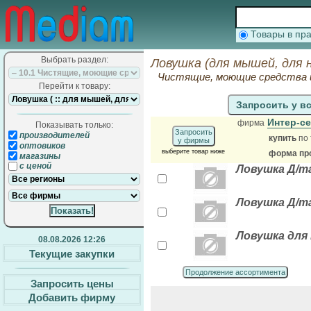
Товары в п
Выбрать раздел:
Ловушка (для мышей, для 
Чистящие, моющие средства 
Перейти к товару:
Запросить у в
Интер-с
фирма
Показывать только:
Запросить
производителей
купить
по 
у фирмы
оптовиков
выберите товар ниже
форма про
магазины
с ценой
Ловушка Д/т
Ловушка Д/т
Ловушка для
08.08.2026 12:26
Текущие закупки
Продолжение ассортимента
Запросить цены
Добавить фирму