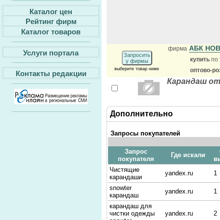
Каталог цен
Рейтинг фирм
Каталог товаров
АБК НО
фирма
Услуги портала
Запросить
купить
по 
у фирмы
выберите товар ниже
оптово-ро
Контакты редакции
Карандаш от
Дополнительно
Запросы покупателей
Запрос
Где искали
покупателя
в
Чистящие
yandex.ru
1
карандаши
snowter
yandex.ru
1
карандаш
карандаш для
чистки одежды
yandex.ru
2