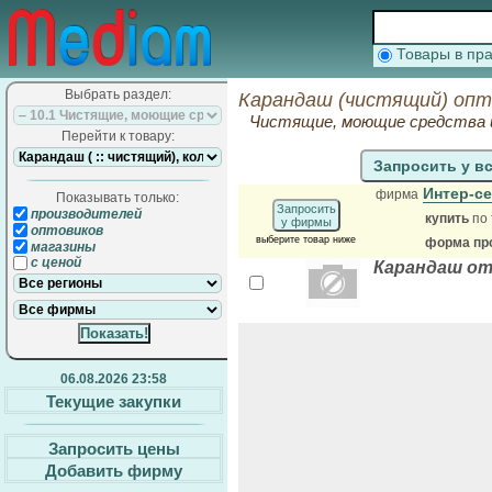
Товары в п
Выбрать раздел:
Карандаш (чистящий) опт
Чистящие, моющие средства 
Перейти к товару:
Запросить у в
Интер-с
фирма
Показывать только:
Запросить
производителей
купить
по 
у фирмы
оптовиков
выберите товар ниже
форма про
магазины
с ценой
Карандаш от
06.08.2026 23:58
Текущие закупки
Запросить цены
Добавить фирму