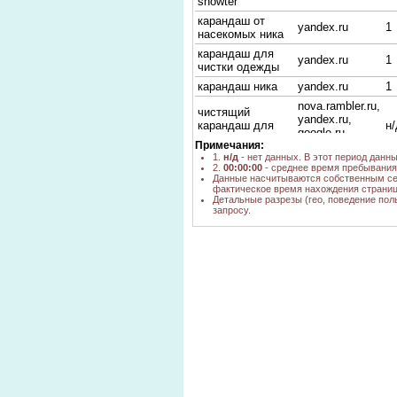
snowter
карандаш от
yandex.ru
1
насекомых ника
карандаш для
yandex.ru
1
чистки одежды
карандаш ника
yandex.ru
1
nova.rambler.ru,
чистящий
yandex.ru,
карандаш для
н/
google.ru,
одежды
Примечания:
yandex.by
1.
н/д
- нет данных. В этот период данн
чистящий
2.
00:00:00
- среднее время пребывания 
yandex.ru
1
карандаш
Данные насчитываются собственным се
фактическое время нахождения страниц
карандаш сухая
Детальные разрезы (гео, поведение пол
химчистка
запросу.
go.mail.ru
н/
одежды
купить карандаш
Snowter для
go.mail.ru
н/
сухой чистки
одежды
snowter-сухая
go.mail.ru
н/
чистка одежды
snowter купить в
go.mail.ru
н/
спб
сухая химчистка
карандаш
yandex.ru
1
snowter