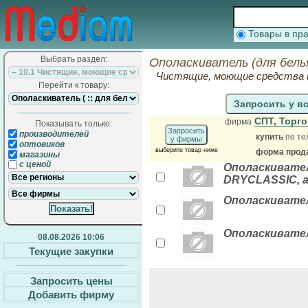
Товары в п
Выбрать раздел:
Ополаскиватель (для бель
Чистящие, моющие средства 
Перейти к товару:
Запросить у в
СПТ, Торг
фирма
Показывать только:
Запросить
производителей
купить
по те
у фирмы
оптовиков
выберите товар ниже
форма прода
магазины
с ценой
Ополаскивате
DRYCLASSIC, а
Ополаскивател
Ополаскивател
08.08.2026 10:06
Текущие закупки
Запросить цены
Добавить фирму