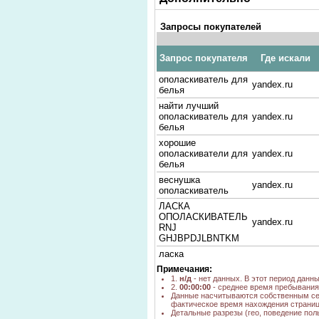
Запросы покупателей
Запрос покупателя
Где искали
ополаскиватель для
yandex.ru
белья
найти лучший
ополаскиватель для
yandex.ru
белья
хорошие
ополаскиватели для
yandex.ru
белья
веснушка
yandex.ru
ополаскиватель
ЛАСКА
ОПОЛАСКИВАТЕЛЬ
yandex.ru
RNJ
GHJBPDJLBNTKM
ласка
ополаскиватель для
yandex.ru
Примечания:
белья
1.
н/д
- нет данных. В этот период данн
2.
00:00:00
- среднее время пребывания 
работа для
Данные насчитываются собственным се
оптовика бытовая
yandex.ru
фактическое время нахождения страниц
химия самара
Детальные разрезы (гео, поведение пол