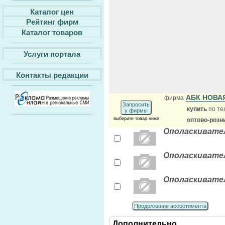
Каталог цен
Рейтинг фирм
Каталог товаров
Услуги портала
Контакты редакции
АБК НОВА
фирма
Запросить
купить
по те
у фирмы
выберите товар ниже
оптово-розн
Ополаскивател
Ополаскивател
Ополаскивате
Продолжение ассортимента
Дополнительно