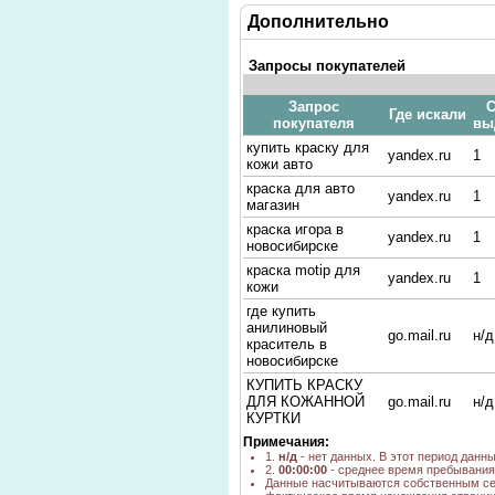
Дополнительно
Запросы покупателей
Запрос
С
Где искали
покупателя
вы
купить краску для
yandex.ru
1
кожи авто
краска для авто
yandex.ru
1
магазин
краска игора в
yandex.ru
1
новосибирске
краска motip для
yandex.ru
1
кожи
где купить
анилиновый
go.mail.ru
н/д
краситель в
новосибирске
КУПИТЬ КРАСКУ
ДЛЯ КОЖАННОЙ
go.mail.ru
н/д
КУРТКИ
Примечания:
краска кожи
yandex.ru
1
1.
н/д
- нет данных. В этот период данн
Где купить краску
2.
00:00:00
- среднее время пребывания 
Древопласт в
Данные насчитываются собственным се
yandex.ru
1