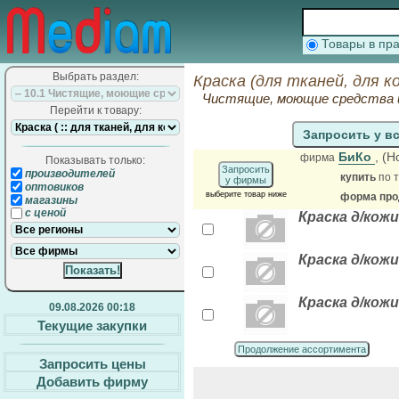
Товары в п
Выбрать раздел:
Краска (для тканей, для к
Чистящие, моющие средства 
Перейти к товару:
Запросить у в
БиКо
, (
фирма
Показывать только:
Запросить
производителей
купить
по т
у фирмы
оптовиков
выберите товар ниже
форма прод
магазины
с ценой
Краска д/кож
Краска д/кожи
Краска д/кож
09.08.2026 00:18
Текущие закупки
Продолжение ассортимента
Запросить цены
Добавить фирму