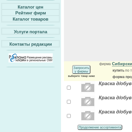
Каталог цен
Рейтинг фирм
Каталог товаров
Услуги портала
Контакты редакции
Сибирски
фирма
Запросить
купить
по т
у фирмы
выберите товар ниже
форма прод
Краска д/обу
Краска д/обув
Краска д/обу
Продолжение ассортимента