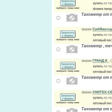
Запросить
купить
по те
у фирмы
выберите товар ниже
форма прода
Тахометр от 
СибФактор
фирма
Запросить
купить
по те
у фирмы
выберите товар ниже
оптовый по
Тахометр , те
ГРАНД-К
, 
фирма
Запросить
купить
по те
у фирмы
выберите товар ниже
оптовый по
Тахометр от 
УНИТЕХ-С
фирма
Запросить
купить
по те
у фирмы
выберите товар ниже
оптовый по
Тахометр от п