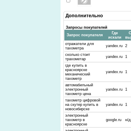
Дополнительно
Запросы покупателей
Где
С
Запрос покупателя
искали
вы
отражатели для
yandex.ru
2
тахометра
сколько стоит
yandex.ru
1
трахометар
где купить в
красноярске
yandex.ru
1
механический
тахометр
автомабильный
электронный
yandex.ru
1
тахометр цена
тахометр цифровой
на скутер купить в
yandex.ru
1
новосибирске
электронный
тахометр в
google.ru
н/д
красноярске
электронный