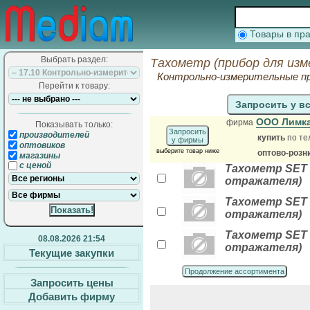
Товары в п
Выбрать раздел:
Тахометр (прибор для изм
Контрольно-измерительные п
Перейти к товару:
Запросить у в
ООО Лимк
фирма
Показывать только:
Запросить
производителей
купить
по те
у фирмы
оптовиков
выберите товар ниже
оптово-розн
магазины
с ценой
Тахометр SET 2
отражателя)
Тахометр SET 3
отражателя)
Тахометр SET 5
08.08.2026 21:54
отражателя)
Текущие закупки
Продолжение ассортимента
Запросить цены
Добавить фирму