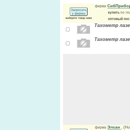
СибПрибо
фирма
Запросить
купить
по те
у фирмы
выберите товар ниже
оптовый по
Тахометр лазер
Тахометр лазер
Элсан
, (Н
фирма