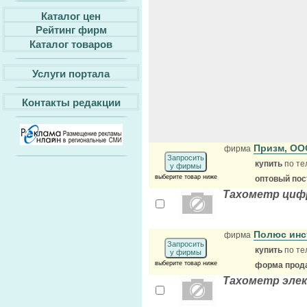
Каталог цен
Рейтинг фирм
Каталог товаров
Услуги портала
Контакты редакции
Призм, О
фирма
Запросить
купить
по те
у фирмы
выберите товар ниже
оптовый по
Тахометр цифр
Полюс инс
фирма
Запросить
купить
по те
у фирмы
выберите товар ниже
форма прода
Тахометр элек