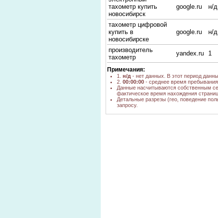
тахометр купить
google.ru
н/д
новосибирск
тахометр цифровой
купить в
google.ru
н/д
новосибирске
производитель
yandex.ru
1
тахометр
Примечания:
1.
н/д
- нет данных. В этот период данн
2.
00:00:00
- среднее время пребывания 
Данные насчитываются собственным се
фактическое время нахождения страниц
Детальные разрезы (гео, поведение пол
запросу.