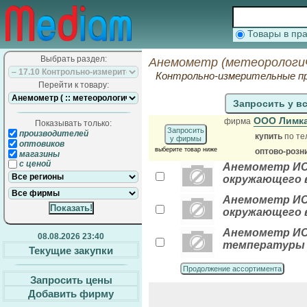
Товары в п
Выбрать раздел:
Анемометр (метеорологич
Контрольно-измерительные п
Перейти к товару:
Запросить у в
ООО Лимк
фирма
Показывать только:
Запросить
производителей
купить
по те
у фирмы
оптовиков
выберите товар ниже
оптово-розн
магазины
с ценой
Анемометр ИС
окружающего 
Анемометр ИС
окружающего 
Анемометр ИСП
08.08.2026 23:40
температуры
Текущие закупки
Продолжение ассортимента
Запросить цены
Добавить фирму