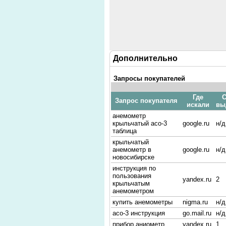
Дополнительно
Запросы покупателей
Где
С
Запрос покупателя
искали
вы
анемометр
крыльчатый асо-3
google.ru
н/д
таблица
крыльчатый
анемометр в
google.ru
н/д
новосибирске
инструкция по
пользования
yandex.ru
2
крыльчатым
анемометром
купить анемометры
nigma.ru
н/д
асо-3 инструкция
go.mail.ru
н/д
прибор аниометр
yandex.ru
1