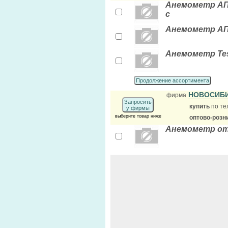
Анемометр АП-1
с
Анемометр АП-1
Анемометр Test
Продолжение ассортимента
НОВОСИБИ
фирма
Запросить
купить
по те
у фирмы
выберите товар ниже
оптово-розн
Анемометр от