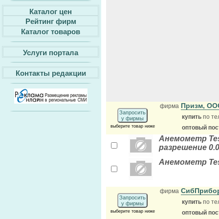
Каталог цен
Рейтинг фирм
Каталог товаров
Услуги портала
Контакты редакции
Призм, О
фирма
Запросить
купить
по те
у фирмы
выберите товар ниже
оптовый по
Анемометр Testo
разрешение 0.0
Анемометр Testo
СибПрибо
фирма
Запросить
купить
по те
у фирмы
выберите товар ниже
оптовый по